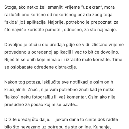
Stoga, ako netko želi smanjiti vrijeme “uz ekran”, mora
razlučiti ono korisno od nekorisnog bez da zbog toga
“skida” još aplikacija. Najprije, potrebno je prepoznati za
što najviše koristite pametni, odnosno, za što najmanje.
Dovoljno je otići u dio uređaja gdje se vidi izlistano vrijeme
provedeno u određenoj aplikaciji i već to bit će dovoljno.
Riješite se onih koje nimalo ili izrazito malo koristite. Time
se oslobađate određene distrakcije.
Nakon tog poteza, isključite sve notifikacije osim onih
krucijalnih. Znači, nije vam potrebno znati kad je netko
“lajkao” neku fotografiju ili vaš komentar. Osim ako nije
presudno za posao kojim se bavite…
Držite uređaj što dalje. Tijekom dana to činite dok radite
bilo što nevezano uz potrebu da ste online. Kuhanje,