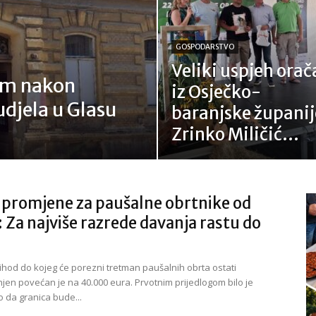
GOSPODARSTVO
Veliki uspjeh orač
jem nakon
iz Osječko-
djela u Glasu
baranjske županij
Zrinko Miličić...
 promjene za paušalne obrtnike od
 Za najviše razrede davanja rastu do
rihod do kojeg će porezni tretman paušalnih obrta ostati
jen povećan je na 40.000 eura. Prvotnim prijedlogom bilo je
 da granica bude...