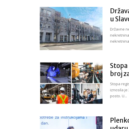
Država
u Slav
Državne nek
nekretnina
nekretnina 
Stopa 
broj z
Stopa regi
iznosila je
posto. U...
Plenko
udaru 