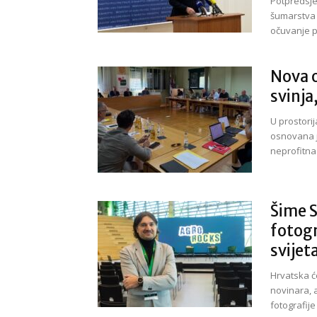
Potpredsje
šumarstva 
očuvanje p
Nova o
svinja
U prostori
osnovana j
neprofitna 
Šime 
fotogr
svijet
Hrvatska ć
novinara, a
fotografije