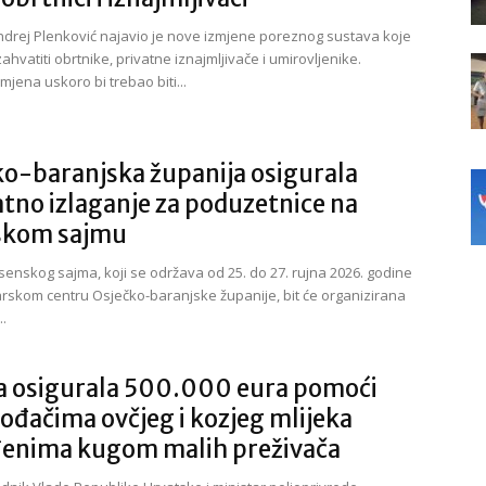
ndrej Plenković najavio je nove izmjene poreznog sustava koje
zahvatiti obrtnike, privatne iznajmljivače i umirovljenike.
zmjena uskoro bi trebao biti...
o-baranjska županija osigurala
tno izlaganje za poduzetnice na
skom sajmu
esenskog sajma, koji se održava od 25. do 27. rujna 2026. godine
skom centru Osječko-baranjske županije, bit će organizirana
..
a osigurala 500.000 eura pomoći
ođačima ovčjeg i kozjeg mlijeka
enima kugom malih preživača