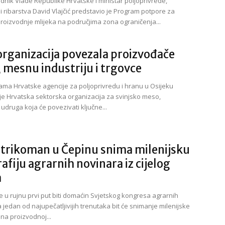
dnik Vlade Republike Hrvatske i ministar poljoprivrede,
i ribarstva David Vlajčić predstavio je Program potpore za
roizvodnje mlijeka na područjima zona ograničenja...
rganizacija povezala proizvođače
, mesnu industriju i trgovce
jama Hrvatske agencije za poljoprivredu i hranu u Osijeku
e Hrvatska sektorska organizacija za svinjsko meso,
udruga koja će povezivati ključne...
Strikoman u Čepinu snima milenijsku
afiju agrarnih novinara iz cijelog
a
e u rujnu prvi put biti domaćin Svjetskog kongresa agrarnih
 jedan od najupečatljivijih trenutaka bit će snimanje milenijske
 na proizvodnoj...