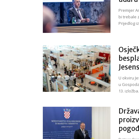
Premijer A
bi trebale 
Prijedlog i
Osječk
bespla
Jesen
U okviru J
u Gospodar
13. izložba.
Držav
proizv
pogođ