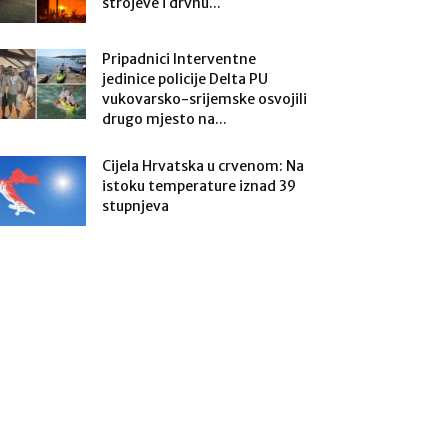
strojeve i drvnu...
Pripadnici Interventne
jedinice policije Delta PU
vukovarsko-srijemske osvojili
drugo mjesto na...
Cijela Hrvatska u crvenom: Na
istoku temperature iznad 39
stupnjeva