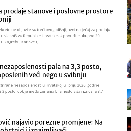
 prodaje stanove i poslovne prostore
oniji
retnine objavile su treći ovogodišnji javni natječaj za prodaju
 u vlasništvu Republike Hrvatske. U ponudi je ukupno 20
u Zagrebu, Karlovcu,...
nezaposlenosti pala na 3,3 posto,
aposlenih veći nego u svibnju
strirane nezaposlenosti u Hrvatskoj u lipnju 2026. godine
 3,3 posto, dok je među ženama bila nešto viša i iznosila 3,7
vić najavio porezne promjene: Na
obrtnici i iznajmljivači