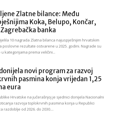
ljene Zlatne bilance: Među
ješnijima Koka, Belupo, Končar,
i Zagrebačka banka
ijelila 10 nagrada Zlatna bilanca najuspješnijim hrvatskim
a poslovne rezultate ostvarene u 2025. godini. Nagrade su
 u kategorijama prema veličini...
donijela novi program za razvoj
rvnih pasmina konja vrijedan 1,25
na eura
blike Hrvatske na jučerašnjoj je sjednici donijela Nacionalni
ticanja razvoja toplokrvnih pasmina konja u Republici
a razdoblje od 2026. do 2030....