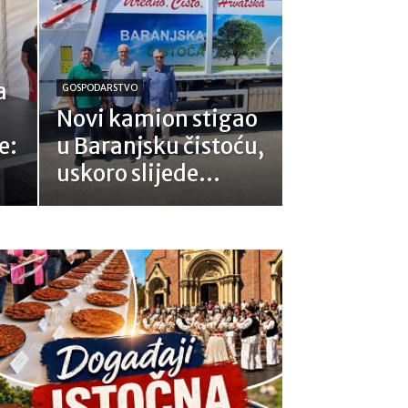
a
GOSPODARSTVO
Novi kamion stigao
e:
u Baranjsku čistoću,
uskoro slijede...