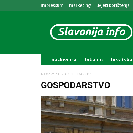
impressum
marketing
uvjeti korištenja
Slavonija
info
naslovnica
lokalno
hrvatska
Naslovnica
GOSPODARSTVO
GOSPODARSTVO