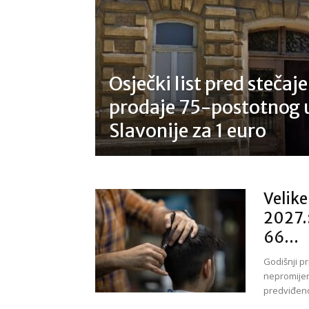
Osječki list pred steča
prodaje 75-postotnog u
Slavonije za 1 euro
Velike
2027.:
66...
Godišnji p
nepromijen
predviđeno