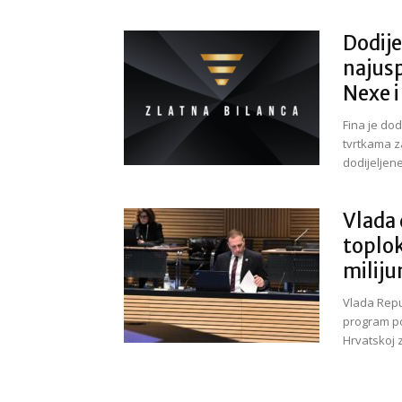
Dodije
najusp
Nexe 
Fina je dod
tvrtkama z
dodijeljene
Vlada 
toplok
miliju
Vlada Repu
program po
Hrvatskoj z