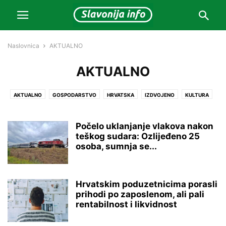
Naslovnica
AKTUALNO
AKTUALNO
AKTUALNO
GOSPODARSTVO
HRVATSKA
IZDVOJENO
KULTURA
LOKALNO
MAGAZIN
NAJNOVIJE
OSTALO
PREPORUČENO
PROMO
SPORT
VIDEO
ZANIMLJIVOSTI
ŽIVOT
Počelo uklanjanje vlakova nakon
teškog sudara: Ozlijeđeno 25
osoba, sumnja se...
Hrvatskim poduzetnicima porasli
prihodi po zaposlenom, ali pali
rentabilnost i likvidnost