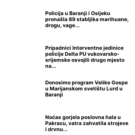
Policija u Baranji i Osijeku
pronašla 89 stabljika marihuane,
drogu, vage...
Pripadnici Interventne jedinice
policije Delta PU vukovarsko-
srijemske osvojili drugo mjesto
na...
Donosimo program Velike Gospe
u Marijanskom svetištu Lurd u
Baranji
Noćas gorjela poslovna hala u
Pakracu, vatra zahvatila strojeve
i drvnu...