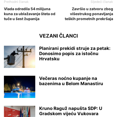
Prethodni članak
Sljedeći članak
Vlada odredila 54 milijuna
Završio u zatvoru zbog
kuna za ublažavanje šteta od
višestrukog ponavljanja
tuče u šest županija
teških prometnih prekršaja
VEZANI ČLANCI
Planirani prekidi struje za petak:
Donosimo popis za istočnu
Hrvatsku
Večeras noćno kupanje na
bazenima u Belom Manastiru
Kruno Raguž napušta SDP: U
Gradskom vijeću Vukovara