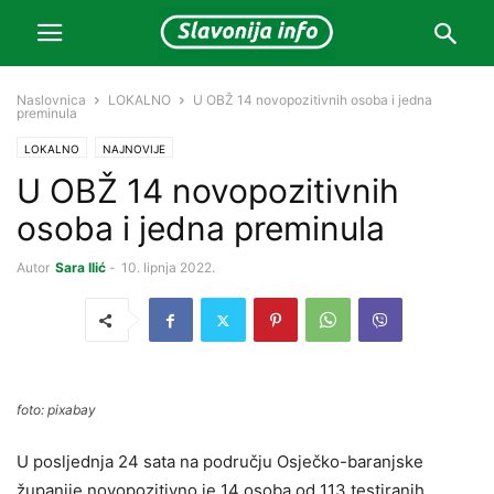
Naslovnica
LOKALNO
U OBŽ 14 novopozitivnih osoba i jedna
preminula
LOKALNO
NAJNOVIJE
U OBŽ 14 novopozitivnih
osoba i jedna preminula
Autor
Sara Ilić
-
10. lipnja 2022.
foto: pixabay
U posljednja 24 sata na području Osječko-baranjske
županije novopozitivno je 14 osoba od 113 testiranih,