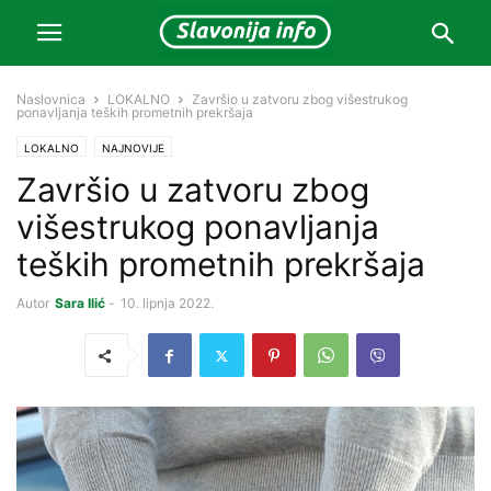
Naslovnica
LOKALNO
Završio u zatvoru zbog višestrukog
ponavljanja teških prometnih prekršaja
LOKALNO
NAJNOVIJE
Završio u zatvoru zbog
višestrukog ponavljanja
teških prometnih prekršaja
Autor
Sara Ilić
-
10. lipnja 2022.