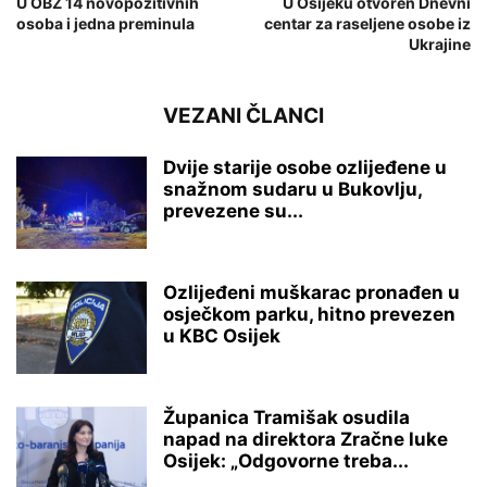
U OBŽ 14 novopozitivnih
U Osijeku otvoren Dnevni
osoba i jedna preminula
centar za raseljene osobe iz
Ukrajine
VEZANI ČLANCI
Dvije starije osobe ozlijeđene u
snažnom sudaru u Bukovlju,
prevezene su...
Ozlijeđeni muškarac pronađen u
osječkom parku, hitno prevezen
u KBC Osijek
Županica Tramišak osudila
napad na direktora Zračne luke
Osijek: „Odgovorne treba...