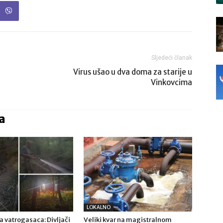
Sljedeći članak
Virus ušao u dva doma za starije u
Vinkovcima
a
LOKALNO
a vatrogasaca: Divljači
Veliki kvar na magistralnom