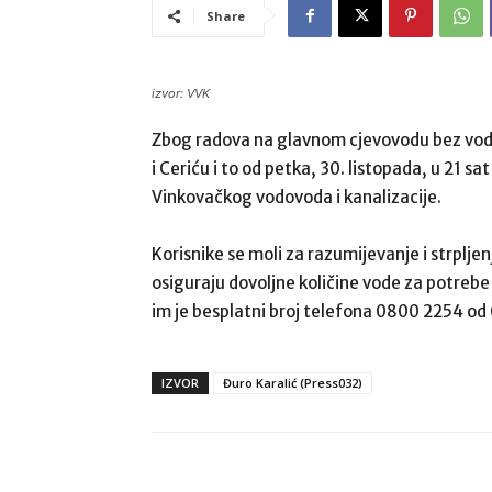
Share
izvor: VVK
Zbog radova na glavnom cjevovodu bez vode
i Ceriću i to od petka, 30. listopada, u 21 sat
Vinkovačkog vodovoda i kanalizacije.
Korisnike se moli za razumijevanje i strpljen
osiguraju dovoljne količine vode za potrebe
im je besplatni broj telefona 0800 2254 od 
IZVOR
Đuro Karalić (Press032)