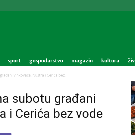
sport
gospodarstvo
magazin
kultura
ži
rađani Vinkovaca, Nuštra i Cerića bez...
na subotu građani
a i Cerića bez vode