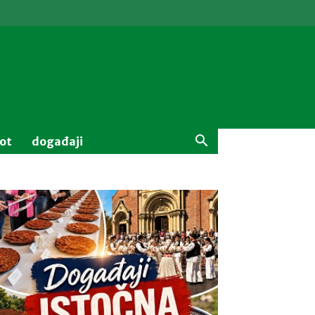
vot
događaji