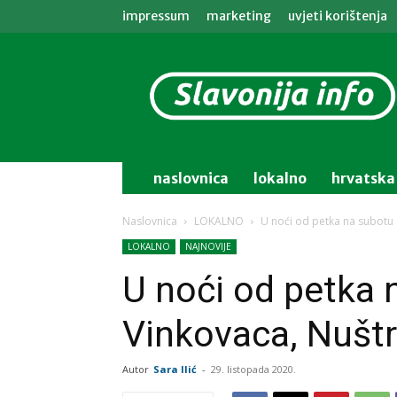
impressum
marketing
uvjeti korištenja
Slavonija
info
naslovnica
lokalno
hrvatska
Naslovnica
LOKALNO
U noći od petka na subotu g
LOKALNO
NAJNOVIJE
U noći od petka 
Vinkovaca, Nuštr
Autor
Sara Ilić
-
29. listopada 2020.