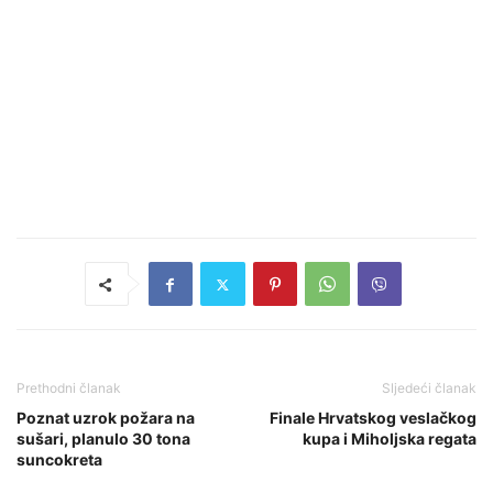
Prethodni članak
Sljedeći članak
Poznat uzrok požara na
Finale Hrvatskog veslačkog
sušari, planulo 30 tona
kupa i Miholjska regata
suncokreta