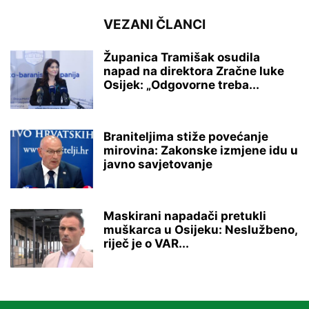
VEZANI ČLANCI
Županica Tramišak osudila
napad na direktora Zračne luke
Osijek: „Odgovorne treba...
Braniteljima stiže povećanje
mirovina: Zakonske izmjene idu u
javno savjetovanje
Maskirani napadači pretukli
muškarca u Osijeku: Neslužbeno,
riječ je o VAR...