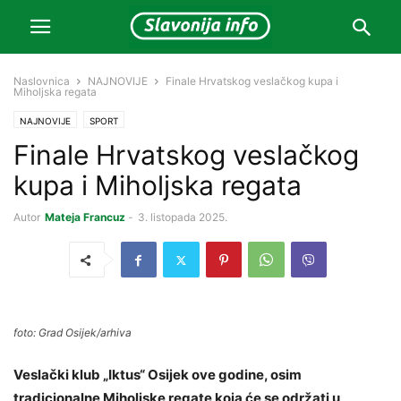
Naslovnica
NAJNOVIJE
Finale Hrvatskog veslačkog kupa i
Miholjska regata
NAJNOVIJE
SPORT
Finale Hrvatskog veslačkog
kupa i Miholjska regata
Autor
Mateja Francuz
-
3. listopada 2025.
foto: Grad Osijek/arhiva
Veslački klub „Iktus“ Osijek ove godine, osim
tradicionalne Miholjske regate koja će se održati u