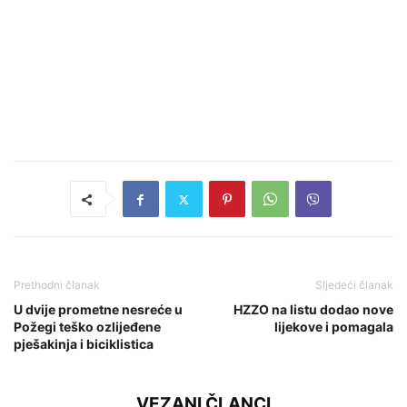
Prethodni članak
Sljedeći članak
U dvije prometne nesreće u
HZZO na listu dodao nove
Požegi teško ozlijeđene
lijekove i pomagala
pješakinja i biciklistica
VEZANI ČLANCI