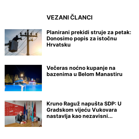
VEZANI ČLANCI
Planirani prekidi struje za petak:
Donosimo popis za istočnu
Hrvatsku
Večeras noćno kupanje na
bazenima u Belom Manastiru
Kruno Raguž napušta SDP: U
Gradskom vijeću Vukovara
nastavlja kao nezavisni...