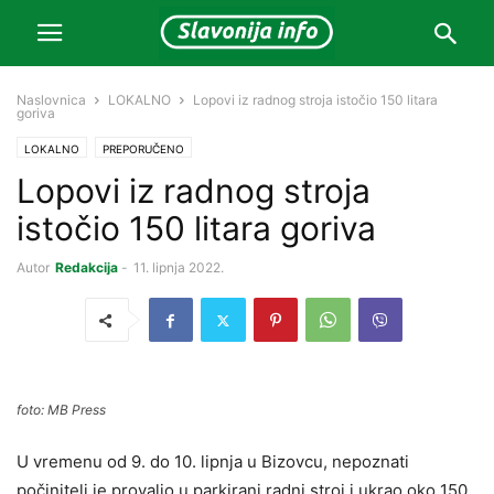
Naslovnica
LOKALNO
Lopovi iz radnog stroja istočio 150 litara
goriva
LOKALNO
PREPORUČENO
Lopovi iz radnog stroja
istočio 150 litara goriva
Autor
Redakcija
-
11. lipnja 2022.
foto: MB Press
U vremenu od 9. do 10. lipnja u Bizovcu, nepoznati
počinitelj je provalio u parkirani radni stroj i ukrao oko 150