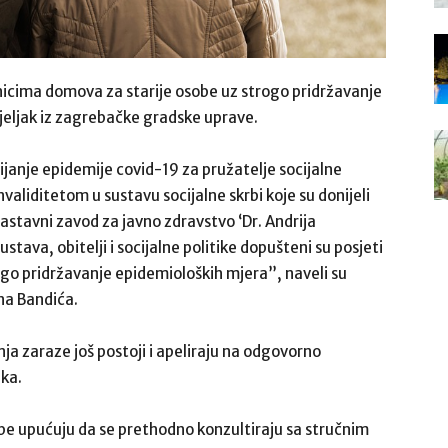
nicima domova za starije osobe uz strogo pridržavanje
jeljak iz zagrebačke gradske uprave.
janje epidemije covid-19 za pružatelje socijalne
nvaliditetom u sustavu socijalne skrbi koje su donijeli
astavni zavod za javno zdravstvo ‘Dr. Andrija
stava, obitelji i socijalne politike dopušteni su posjeti
ogo pridržavanje epidemioloških mjera”, naveli su
na Bandića.
nja zaraze još postoji i apeliraju na odgovorno
ika.
obe upućuju da se prethodno konzultiraju sa stručnim