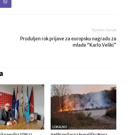
Sljedeći članak
Produljen rok prijave za europsku nagradu za
mlade “Karlo Veliki”
a
LOKALNO
ž napušta SDP: U
Veliki požar na kupalištu Nova