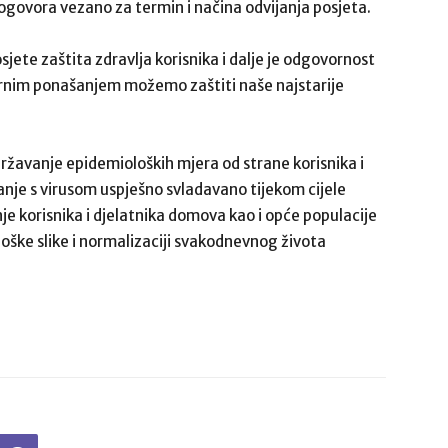
ogovora vezano za termin i načina odvijanja posjeta.
ete zaštita zdravlja korisnika i dalje je odgovornost
rnim ponašanjem možemo zaštiti naše najstarije
državanje epidemioloških mjera od strane korisnika i
nje s virusom uspješno svladavano tijekom cijele
nje korisnika i djelatnika domova kao i opće populacije
oške slike i normalizaciji svakodnevnog života