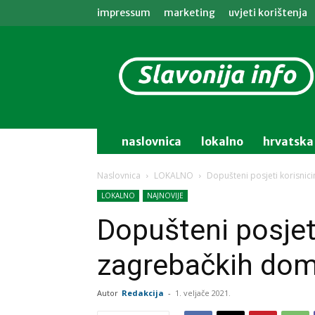
impressum
marketing
uvjeti korištenja
Slavonija
info
naslovnica
lokalno
hrvatska
Naslovnica
LOKALNO
Dopušteni posjeti korisni
LOKALNO
NAJNOVIJE
Dopušteni posjet
zagrebačkih dom
Autor
Redakcija
-
1. veljače 2021.