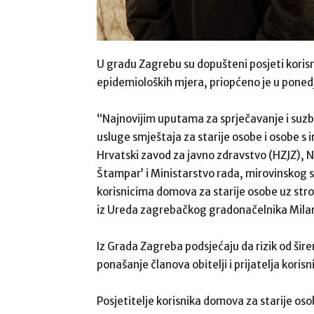
U gradu Zagrebu su dopušteni posjeti koris
epidemioloških mjera, priopćeno je u poned
“Najnovijim uputama za sprječavanje i suzbi
usluge smještaja za starije osobe i osobe s i
Hrvatski zavod za javno zdravstvo (HZJZ), N
Štampar’ i Ministarstvo rada, mirovinskog su
korisnicima domova za starije osobe uz str
iz Ureda zagrebačkog gradonačelnika Mila
Iz Grada Zagreba podsjećaju da rizik od šire
ponašanje članova obitelji i prijatelja korisn
Posjetitelje korisnika domova za starije os