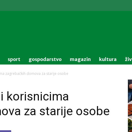
sport
gospodarstvo
magazin
kultura
ži
cima zagrebačkih domova za starije osobe
i korisnicima
ova za starije osobe