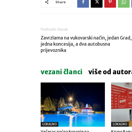
Share
Prethodni članak
Zavrzlama na vukovarski način, jedan Grad,
jedna koncesija, a dva autobusna
prijevoznika
vezani članci
više od autor
LOKALNO
LOKALNO
Večeras noćno kupanje na
Kruno Ragu