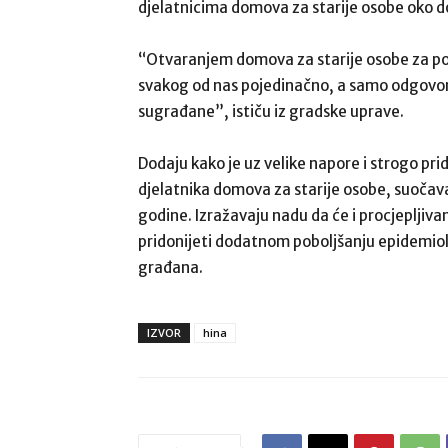
djelatnicima domova za starije osobe oko d
“Otvaranjem domova za starije osobe za posj
svakog od nas pojedinačno, a samo odgovo
sugrađane”, ističu iz gradske uprave.
Dodaju kako je uz velike napore i strogo pri
djelatnika domova za starije osobe, suočava
godine. Izražavaju nadu da će i procjepljiva
pridonijeti dodatnom poboljšanju epidemiol
građana.
IZVOR
hina