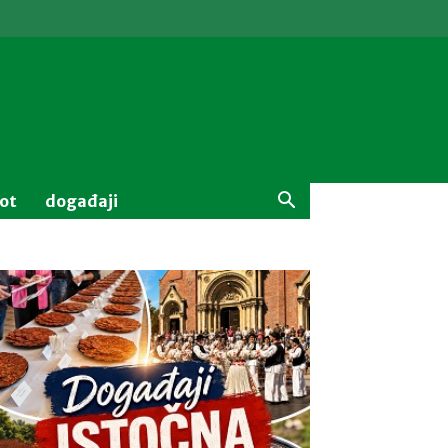
vot
događaji