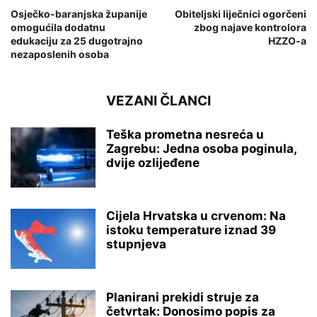
Osječko-baranjska županije
Obiteljski liječnici ogorčeni
omogućila dodatnu
zbog najave kontrolora
edukaciju za 25 dugotrajno
HZZO-a
nezaposlenih osoba
VEZANI ČLANCI
Teška prometna nesreća u
Zagrebu: Jedna osoba poginula,
dvije ozlijeđene
Cijela Hrvatska u crvenom: Na
istoku temperature iznad 39
stupnjeva
Planirani prekidi struje za
četvrtak: Donosimo popis za