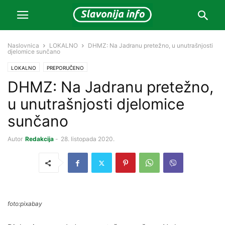
Naslovnica
LOKALNO
DHMZ: Na Jadranu pretežno, u unutrašnjosti
djelomice sunčano
LOKALNO
PREPORUČENO
DHMZ: Na Jadranu pretežno,
u unutrašnjosti djelomice
sunčano
Autor
Redakcija
-
28. listopada 2020.
foto:pixabay