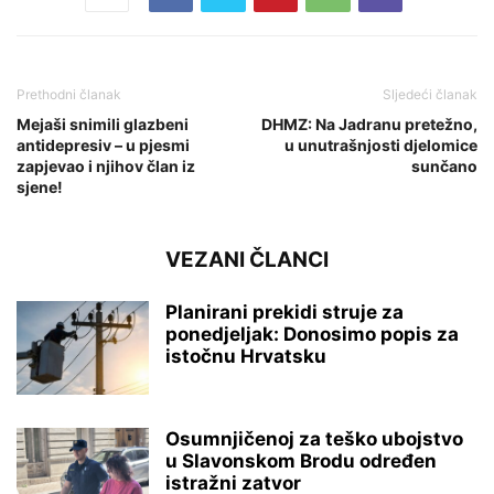
Prethodni članak
Sljedeći članak
Mejaši snimili glazbeni
DHMZ: Na Jadranu pretežno,
antidepresiv – u pjesmi
u unutrašnjosti djelomice
zapjevao i njihov član iz
sunčano
sjene!
VEZANI ČLANCI
Planirani prekidi struje za
ponedjeljak: Donosimo popis za
istočnu Hrvatsku
Osumnjičenoj za teško ubojstvo
u Slavonskom Brodu određen
istražni zatvor