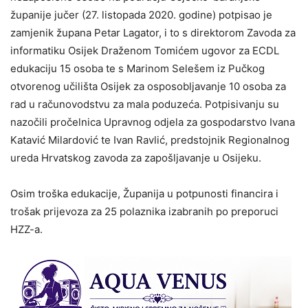
županije jučer (27. listopada 2020. godine) potpisao je
zamjenik župana Petar Lagator, i to s direktorom Zavoda za
informatiku Osijek Draženom Tomićem ugovor za ECDL
edukaciju 15 osoba te s Marinom Selešem iz Pučkog
otvorenog učilišta Osijek za osposobljavanje 10 osoba za
rad u računovodstvu za mala poduzeća. Potpisivanju su
nazočili pročelnica Upravnog odjela za gospodarstvo Ivana
Katavić Milardović te Ivan Ravlić, predstojnik Regionalnog
ureda Hrvatskog zavoda za zapošljavanje u Osijeku.
Osim troška edukacije, Županija u potpunosti financira i
trošak prijevoza za 25 polaznika izabranih po preporuci
HZZ-a.