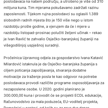
poslodavaca na našem području, a utrošeno je više od 310
milijuna kuna. Tim mjerama pokušavamo zadržati razinu
zaposlenosti. Tijekom rujna poslodavci su oglasili 1.389
slobodnih radnih mjesta što je 150 više nego u istom
razdoblju prošle godine, a vjerujem da će i mjere u
razdoblju listopad-prosinac polučiti željeni učinak – rekao
je Ivan Ravlić te zahvalio Osječko-baranjskoj županiji na
višegodišnjoj uspješnoj suradnji.
Pročelnica Upravnog odjela za gospodarstvo Ivana Katavić
Milardović istaknula je da Osječko-baranjska županija s
ciljem poticanja zapošljavanja, stvaranja dodatne
motivacije za traženje posla te kao odgovor na potrebe
poslodavaca provodi različite programe osposobljavanja za
nezaposlene osobe. U 2020. godini planirano je
300.000,00 kuna i provodit će se projekti ECDL edukacije,
Računovodstvo za mala poduzeća, EU-voditelj projekta,
Pomoćnici u nastavi, od kojih su za prva dva danas