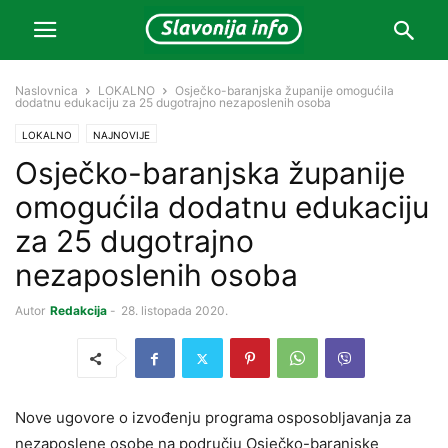
Naslovnica
LOKALNO
Osječko-baranjska županije omogućila
dodatnu edukaciju za 25 dugotrajno nezaposlenih osoba
LOKALNO
NAJNOVIJE
Osječko-baranjska županije
omogućila dodatnu edukaciju
za 25 dugotrajno
nezaposlenih osoba
Autor
Redakcija
-
28. listopada 2020.
Nove ugovore o izvođenju programa osposobljavanja za
nezaposlene osobe na području Osječko-baranjske