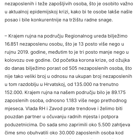
nezaposlenih i teže zapošljivih osoba, što je osobito važno
u aktualnoj epidemijskoj krizi, kako bi te osobe lakše našle
posao i bile konkurentnije na tržištu radne snage.
– Krajem rujna na području Regionalnog ureda bilježimo
16.851 nezaposlenu osobu, što je 13 posto više nego u
rujnu 2019. godine, međutim to je tri posto manje nego u
kolovozu ove godine. Od početka korona krize, od ožujka
do danas bilježimo porast od 505 nezaposlenih osoba, što
nije tako veliki broj u odnosu na ukupan broj nezaposlenih
u tom razdoblju u Hrvatskoj, od 135.000 na trenutno
152.000. Krajem rujna na našem području bilo je 89.175
zaposlenih osoba, odnosno 1.183 više nego prethodnog
mjeseca. Vlada RH i Zavod prate trendove i želimo biti
pouzdan partner u očuvanju radnih mjesta i potpora
poduzetnicima. Do sada smo zaprimili oko 5.500 zahtjeva
čime smo obuhvatili oko 30.000 zaposlenih osoba kod