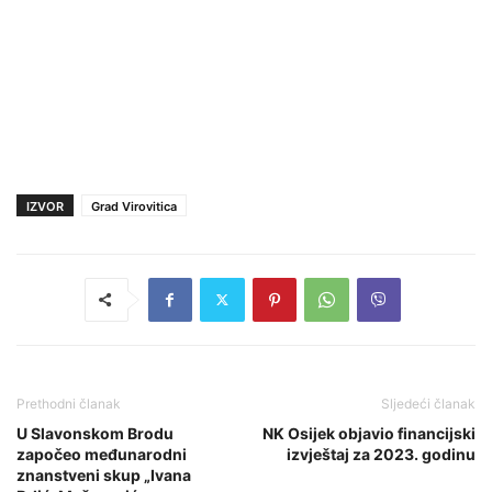
IZVOR
Grad Virovitica
Prethodni članak
Sljedeći članak
U Slavonskom Brodu
NK Osijek objavio financijski
započeo međunarodni
izvještaj za 2023. godinu
znanstveni skup „Ivana