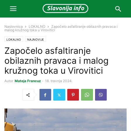
Naslovnica
LOKALNO
Započelo asfaltiranje obilaznih pravaca i
malog kružnog toka u Virovitici
LOKALNO
NAJNOVIJE
Započelo asfaltiranje
obilaznih pravaca i malog
kružnog toka u Virovitici
Autor
Mateja Francuz
-
18. travnja 2024.