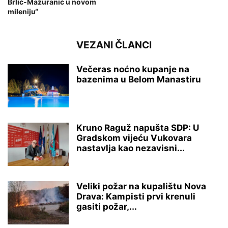
Brlić-Mažuranić u novom
mileniju“
VEZANI ČLANCI
Večeras noćno kupanje na
bazenima u Belom Manastiru
Kruno Raguž napušta SDP: U
Gradskom vijeću Vukovara
nastavlja kao nezavisni...
Veliki požar na kupalištu Nova
Drava: Kampisti prvi krenuli
gasiti požar,...