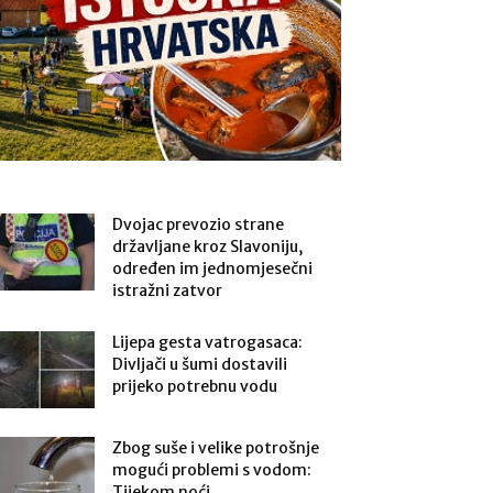
Dvojac prevozio strane
državljane kroz Slavoniju,
određen im jednomjesečni
istražni zatvor
Lijepa gesta vatrogasaca:
Divljači u šumi dostavili
prijeko potrebnu vodu
Zbog suše i velike potrošnje
mogući problemi s vodom:
Tijekom noći...