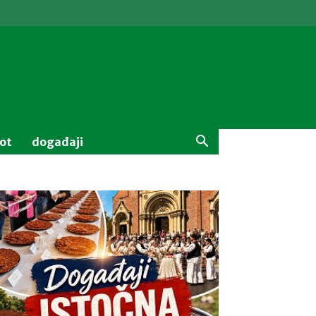
vot
događaji