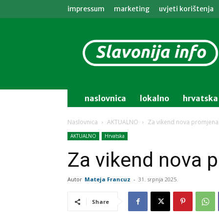
impressum
marketing
uvjeti korištenja
Slavonija
info
naslovnica
lokalno
hrvatska
Naslovnica
AKTUALNO
Za vikend nova promjen
AKTUALNO
Hrvatska
Za vikend nova 
Autor
Mateja Francuz
-
31. srpnja 2025.
Share