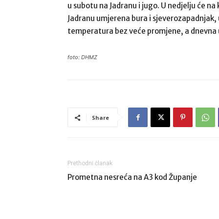
u subotu na Jadranu i jugo. U nedjelju će na
Jadranu umjerena bura i sjeverozapadnjak, u
temperatura bez veće promjene, a dnevna
foto: DHMZ
Share
Prethodni članak
Prometna nesreća na A3 kod Županje