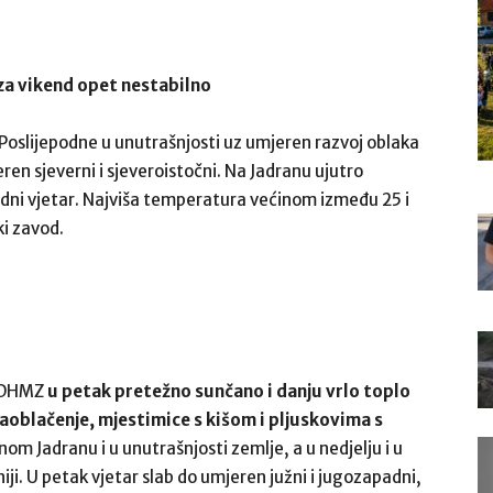
 za vikend opet nestabilno
. Poslijepodne u unutrašnjosti uz umjeren razvoj oblaka
ren sjeverni i sjeveroistočni. Na Jadranu ujutro
dni vjetar. Najviša temperatura većinom između 25 i
i zavod.
a DHMZ
u petak pretežno sunčano i danju vrlo toplo
oblačenje, mjestimice s kišom i pljuskovima s
om Jadranu i u unutrašnjosti zemlje, a u nedjelju i u
iji. U petak vjetar slab do umjeren južni i jugozapadni,