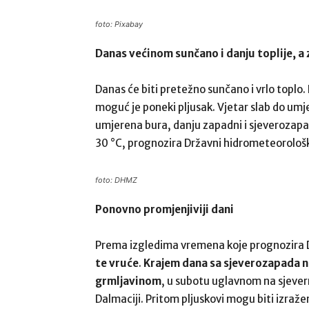
foto: Pixabay
Danas većinom sunčano i danju toplije, a
Danas će biti pretežno sunčano i vrlo toplo
moguć je poneki pljusak. Vjetar slab do umje
umjerena bura, danju zapadni i sjeverozapa
30 °C, prognozira Državni hidrometeorološk
foto: DHMZ
Ponovno promjenjiviji dani
Prema izgledima vremena koje prognozir
te vruće
.
Krajem dana sa sjeverozapada na
grmljavinom
, u subotu uglavnom na sjevern
Dalmaciji. Pritom pljuskovi mogu biti izražen