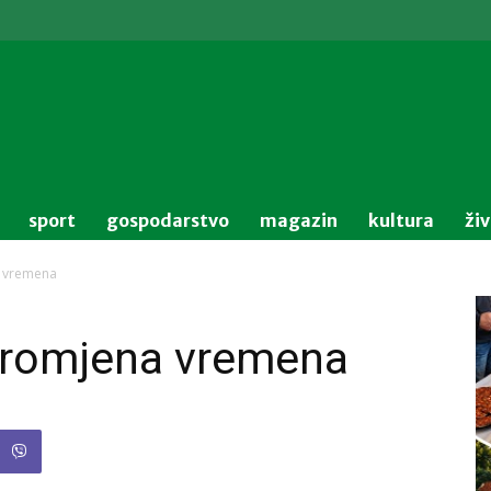
sport
gospodarstvo
magazin
kultura
ži
a vremena
promjena vremena