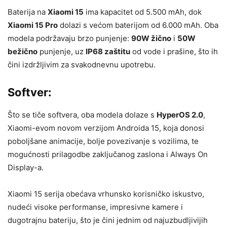
Baterija na
Xiaomi 15
ima kapacitet od 5.500 mAh, dok
Xiaomi 15 Pro
dolazi s većom baterijom od 6.000 mAh. Oba
modela podržavaju brzo punjenje:
90W žično
i
50W
bežično
punjenje, uz
IP68 zaštitu
od vode i prašine, što ih
čini izdržljivim za svakodnevnu upotrebu.
Softver:
Što se tiče softvera, oba modela dolaze s
HyperOS 2.0
,
Xiaomi-evom novom verzijom Androida 15, koja donosi
poboljšane animacije, bolje povezivanje s vozilima, te
mogućnosti prilagodbe zaključanog zaslona i Always On
Display-a.
Xiaomi 15 serija obećava vrhunsko korisničko iskustvo,
nudeći visoke performanse, impresivne kamere i
dugotrajnu bateriju, što je čini jednim od najuzbudljivijih