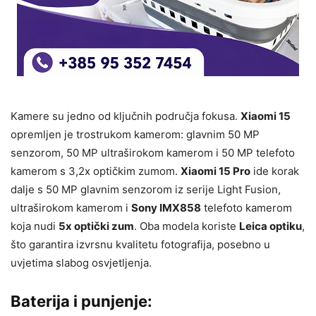
Kamere su jedno od ključnih područja fokusa.
Xiaomi 15
opremljen je trostrukom kamerom: glavnim 50 MP
senzorom, 50 MP ultraširokom kamerom i 50 MP telefoto
kamerom s 3,2x optičkim zumom.
Xiaomi 15 Pro
ide korak
dalje s 50 MP glavnim senzorom iz serije Light Fusion,
ultraširokom kamerom i
Sony IMX858
telefoto kamerom
koja nudi
5x optički zum
. Oba modela koriste
Leica optiku
,
što garantira izvrsnu kvalitetu fotografija, posebno u
uvjetima slabog osvjetljenja.
Baterija i punjenje: