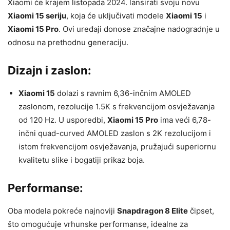
Xiaomi će krajem listopada 2024. lansirati svoju novu
Xiaomi 15 seriju
, koja će uključivati modele
Xiaomi 15
i
Xiaomi 15 Pro
. Ovi uređaji donose značajne nadogradnje u
odnosu na prethodnu generaciju.
Dizajn i zaslon:
Xiaomi 15
dolazi s ravnim 6,36-inčnim AMOLED
zaslonom, rezolucije 1.5K s frekvencijom osvježavanja
od 120 Hz. U usporedbi,
Xiaomi 15 Pro
ima veći 6,78-
inčni quad-curved AMOLED zaslon s 2K rezolucijom i
istom frekvencijom osvježavanja, pružajući superiornu
kvalitetu slike i bogatiji prikaz boja.
Performanse:
Oba modela pokreće najnoviji
Snapdragon 8 Elite
čipset,
što omogućuje vrhunske performanse, idealne za