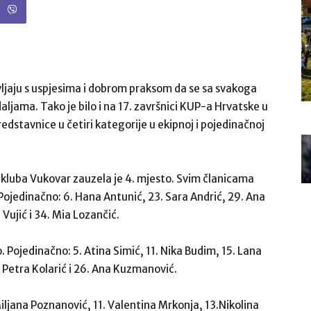
ljaju s uspjesima i dobrom praksom da se sa svakoga
ljama. Tako je bilo i na 17. završnici KUP-a Hrvatske u
edstavnice u četiri kategorije u ekipnoj i pojedinačnoj
 kluba Vukovar zauzela je 4. mjesto. Svim članicama
. Pojedinačno: 6. Hana Antunić, 23. Sara Andrić, 29. Ana
Vujić i 34. Mia Lozančić.
. Pojedinačno: 5. Atina Simić, 11. Nika Budim, 15. Lana
. Petra Kolarić i 26. Ana Kuzmanović.
iljana Poznanović, 11. Valentina Mrkonja, 13.Nikolina