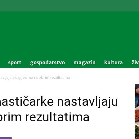
sport
gospodarstvo
magazin
kultura
ži
avljaju s uspjesima i dobrim rezultatima
stičarke nastavljaju
brim rezultatima