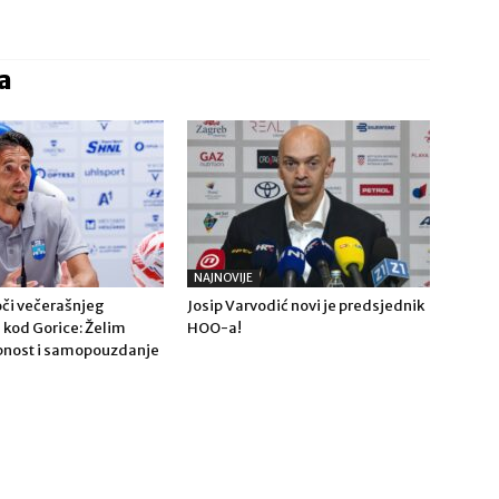
a
NAJNOVIJE
či večerašnjeg
Josip Varvodić novi je predsjednik
 kod Gorice: Želim
HOO-a!
obnost i samopouzdanje