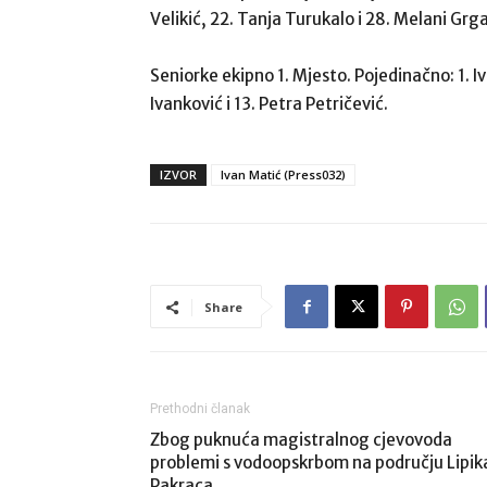
Velikić, 22. Tanja Turukalo i 28. Melani Grga
Seniorke ekipno 1. Mjesto. Pojedinačno: 1. Iva
Ivanković i 13. Petra Petričević.
IZVOR
Ivan Matić (Press032)
Share
Prethodni članak
Zbog puknuća magistralnog cjevovoda
problemi s vodoopskrbom na području Lipika
Pakraca