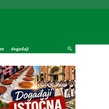
vot
događaji