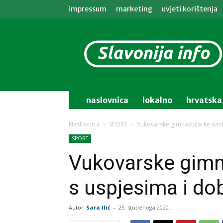
impressum
marketing
uvjeti korištenja
Slavonija
info
naslovnica
lokalno
hrvatska
Naslovnica
SPORT
Vukovarske gimnastičarke nast
SPORT
Vukovarske gimna
s uspjesima i do
Autor
Sara Ilić
-
25. studenoga 2020.