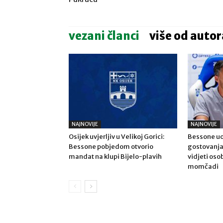
vezani članci
više od autor
NAJNOVIJE
NAJNOVIJE
Osijek uvjerljiv u Velikoj Gorici:
Bessone uo
Bessone pobjedom otvorio
gostovanja
mandat na klupi Bijelo-plavih
vidjeti os
momčadi