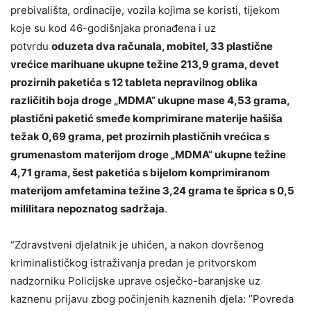
prebivališta, ordinacije, vozila kojima se koristi, tijekom
koje su kod 46-godišnjaka pronađena i uz
potvrdu
oduzeta dva računala, mobitel, 33 plastične
vrećice marihuane ukupne težine 213,9 grama, devet
prozirnih paketića s 12 tableta nepravilnog oblika
različitih boja droge „MDMA“ ukupne mase 4,53 grama,
plastični paketić smeđe komprimirane materije hašiša
težak 0,69 grama, pet prozirnih plastičnih vrećica s
grumenastom materijom droge „MDMA“ ukupne težine
4,71 grama, šest paketića s bijelom komprimiranom
materijom amfetamina težine 3,24 grama te šprica s 0,5
mililitara nepoznatog sadržaja
.
“Zdravstveni djelatnik je uhićen, a nakon dovršenog
kriminalističkog istraživanja predan je pritvorskom
nadzorniku Policijske uprave osječko-baranjske uz
kaznenu prijavu zbog počinjenih kaznenih djela: ”Povreda