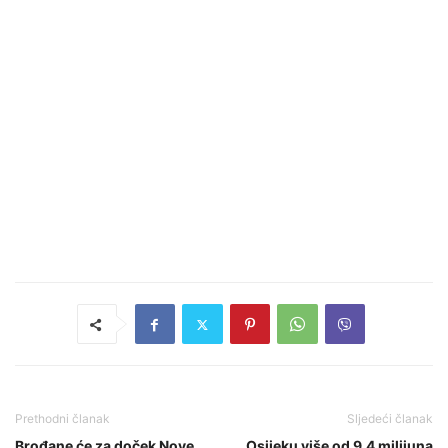
Prethodni članak
Sljedeći članak
Brođane će za doček Nove
Osijeku više od 9,4 milijuna