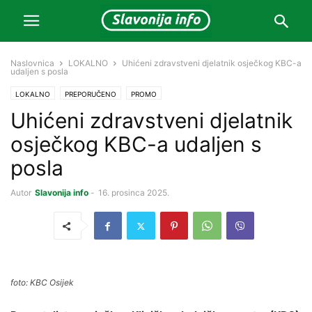
Naslovnica
LOKALNO
Uhićeni zdravstveni djelatnik osječkog KBC-a
udaljen s posla
LOKALNO
PREPORUČENO
PROMO
Uhićeni zdravstveni djelatnik
osječkog KBC-a udaljen s
posla
Autor
Slavonija info
-
16. prosinca 2025.
foto: KBC Osijek