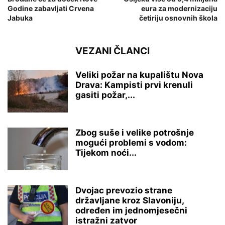
Godine zabavljati Crvena
eura za modernizaciju
Jabuka
četiriju osnovnih škola
VEZANI ČLANCI
Veliki požar na kupalištu Nova
Drava: Kampisti prvi krenuli
gasiti požar,...
Zbog suše i velike potrošnje
mogući problemi s vodom:
Tijekom noći...
Dvojac prevozio strane
državljane kroz Slavoniju,
određen im jednomjesečni
istražni zatvor