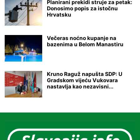
Planirani prekidi struje za petak:
Donosimo popis za istočnu
Hrvatsku
Večeras noćno kupanje na
bazenima u Belom Manastiru
Kruno Raguž napušta SDP: U
Gradskom vijeću Vukovara
nastavlja kao nezavisni...