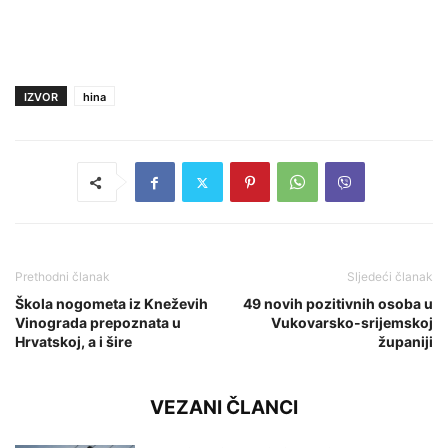
IZVOR
hina
Prethodni članak
Sljedeći članak
Škola nogometa iz Kneževih
49 novih pozitivnih osoba u
Vinograda prepoznata u
Vukovarsko-srijemskoj
Hrvatskoj, a i šire
županiji
VEZANI ČLANCI