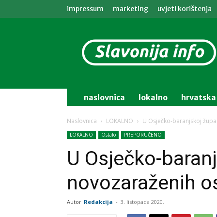
impressum
marketing
uvjeti korištenja
Slavonija
info
naslovnica
lokalno
hrvatska
Naslovnica
LOKALNO
U Osječko-baranjskoj župa
LOKALNO
Ostalo
PREPORUČENO
U Osječko-baranj
novozaraženih o
Autor
Redakcija
-
3. listopada 2020.