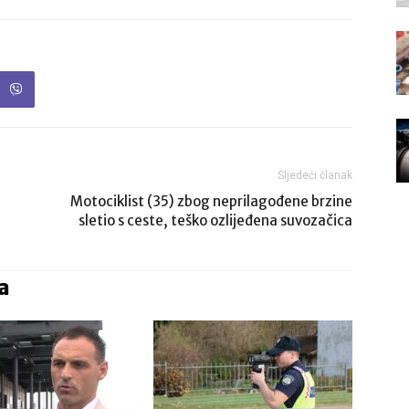
Sljedeći članak
Motociklist (35) zbog neprilagođene brzine
sletio s ceste, teško ozlijeđena suvozačica
a