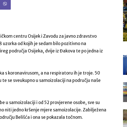
ničkom centru Osijek i Zavodu za javno zdravstvo
 uzorka od kojih je sedam bilo pozitivno na
reg područja Osijeka, dvije iz Đakova te po jedna iz
ka s koronavirusom, a na respiratoru ih je troje. 50
u te se sveukupno u samoizolaciji na području naše
obe u samoizolaciji i od 52 provjerene osobe, sve su
no niti jedno kršenje mjere samoizolacije. Zabilježena
području Belišća i ona se pokazala točnom.