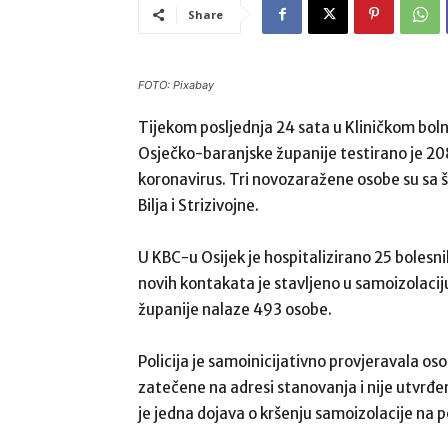
Share
FOTO: Pixabay
Tijekom posljednja 24 sata u Kliničkom bol
Osječko-baranjske županije testirano je 208
koronavirus. Tri novozaražene osobe su sa ši
Bilja i Strizivojne.
U KBC-u Osijek je hospitalizirano 25 bolesni
novih kontakata je stavljeno u samoizolacij
županije nalaze 493 osobe.
Policija je samoinicijativno provjeravala os
zatečene na adresi stanovanja i nije utvrđe
je jedna dojava o kršenju samoizolacije na 