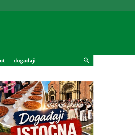
vot
događaji