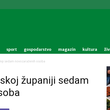
sport
gospodarstvo
magazin
kultura
ži
niji sedam novozaraženih osoba
skoj županiji sedam
soba