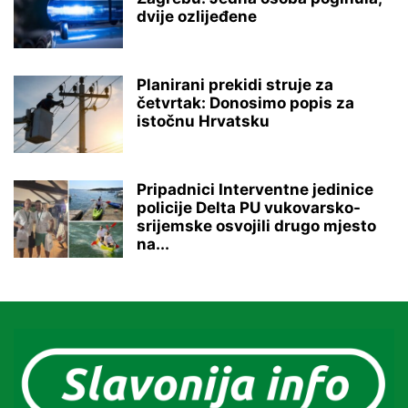
dvije ozlijeđene
Planirani prekidi struje za
četvrtak: Donosimo popis za
istočnu Hrvatsku
Pripadnici Interventne jedinice
policije Delta PU vukovarsko-
srijemske osvojili drugo mjesto
na...