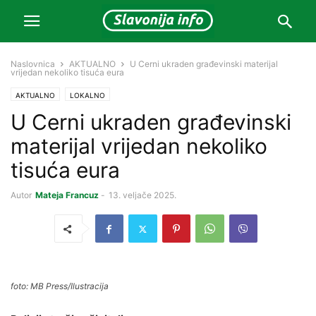
Naslovnica
AKTUALNO
U Cerni ukraden građevinski materijal
vrijedan nekoliko tisuća eura
AKTUALNO
LOKALNO
U Cerni ukraden građevinski
materijal vrijedan nekoliko
tisuća eura
Autor
Mateja Francuz
-
13. veljače 2025.
foto: MB Press/Ilustracija