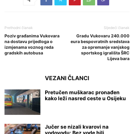
Prethodni članak
Sljedeći članak
Poziv građanima Vukovara
Gradu Vukovaru 240.000
na dostavu prijedloga o
eura bespovratnih sredstava
izmjenama voznog reda
za opremanje vanjskog
gradskih autobusa
sportskog igrališta ŠRC
Lijeva bara
VEZANI ČLANCI
Pretučen muškarac pronađen
kako leži nasred ceste u Osijeku
Jučer se nizali kvarovi na
vodovodu: Bez vode bili