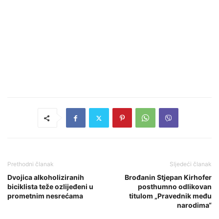
Prethodni članak
Sljedeći članak
Dvojica alkoholiziranih
Brođanin Stjepan Kirhofer
biciklista teže ozlijeđeni u
posthumno odlikovan
prometnim nesrećama
titulom „Pravednik među
narodima“