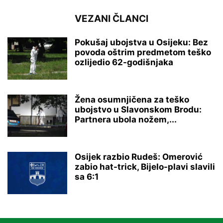
VEZANI ČLANCI
Pokušaj ubojstva u Osijeku: Bez
povoda oštrim predmetom teško
ozlijedio 62-godišnjaka
Žena osumnjičena za teško
ubojstvo u Slavonskom Brodu:
Partnera ubola nožem,...
Osijek razbio Rudeš: Omerović
zabio hat-trick, Bijelo-plavi slavili
sa 6:1