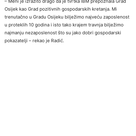
– Meni je izrazito drago da je tvrtka IBM prepoznala Grad
Osijek kao Grad pozitivnih gospodarskih kretanja. Mi
trenutačno u Gradu Osijeku bilježimo najveću zaposlenost
u proteklih 10 godina i isto tako krajem travnja bilježimo
najmanju nezaposlenost što su jako dobri gospodarski
pokazatelji – rekao je Radić.