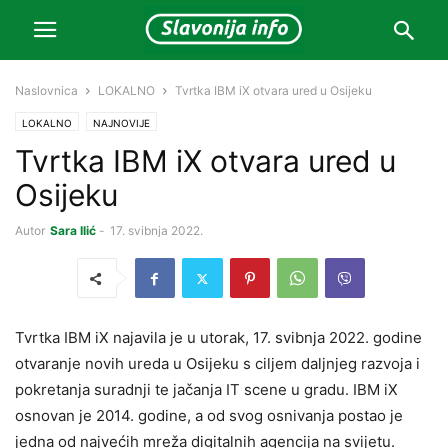
Naslovnica
LOKALNO
Tvrtka IBM iX otvara ured u Osijeku
LOKALNO
NAJNOVIJE
Tvrtka IBM iX otvara ured u
Osijeku
Autor
Sara Ilić
-
17. svibnja 2022.
Tvrtka IBM iX najavila je u utorak, 17. svibnja 2022. godine
otvaranje novih ureda u Osijeku s ciljem daljnjeg razvoja i
pokretanja suradnji te jačanja IT scene u gradu. IBM iX
osnovan je 2014. godine, a od svog osnivanja postao je
jedna od najvećih mreža digitalnih agencija na svijetu.