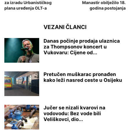
za izradu Urbanističkog
Manastir obilježilo 18.
plana uređenja OLT-a
godina postojanja
VEZANI ČLANCI
Danas počinje prodaja ulaznica
za Thompsonov koncert u
Vukovaru: Cijene od...
Pretučen muškarac pronađen
kako leži nasred ceste u Osijeku
Jučer se nizali kvarovi na
vodovodu: Bez vode bili
Veliškovci, dio...