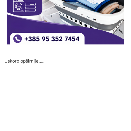
Uskoro opširnije…..