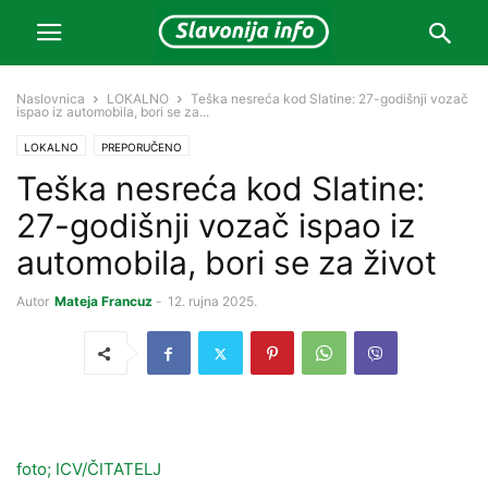
Naslovnica
LOKALNO
Teška nesreća kod Slatine: 27-godišnji vozač
ispao iz automobila, bori se za...
LOKALNO
PREPORUČENO
Teška nesreća kod Slatine:
27-godišnji vozač ispao iz
automobila, bori se za život
Autor
Mateja Francuz
-
12. rujna 2025.
foto; ICV/ČITATELJ