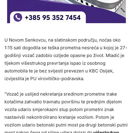
U Novom Senkovcu, na slatinskom području, noćas oko
1:15 sati dogodila se teška prometna nesreća u kojoj je 27-
godišnji vozač zadobio ozljede opasne po život. Mladić je
tijekom višestrukog prevrtanja ispao iz osobnog
automobila te je bez svijesti prevezen u KBC Osijek,
izvijestila je PU virovitičko-podravska.
“Vozač je uslijed nekretanja sredinom prometne trake
kotačima zahvatio travnatu površinu te prednjim dijelom
vozila udario smjerokazni stup potom prometni znak
nastavivši nekontrolirano kretanje vozilom. Potom je
vozilom udario betonski putni most pa drugi betonski putni
most nakon čega od siline udara dolazi do
višestrukog