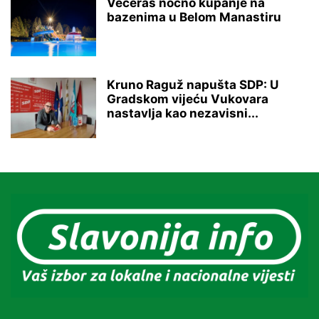
Večeras noćno kupanje na
bazenima u Belom Manastiru
Kruno Raguž napušta SDP: U
Gradskom vijeću Vukovara
nastavlja kao nezavisni...