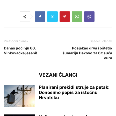
Prethodni članak
Sljedeći članak
Danas počinju 60.
Posjekao drva i oštetio
Vinkovačke jeseni!
šumariju Đakovo za 6 tisuća
eura
VEZANI ČLANCI
Planirani prekidi struje za petak:
Donosimo popis za istočnu
Hrvatsku