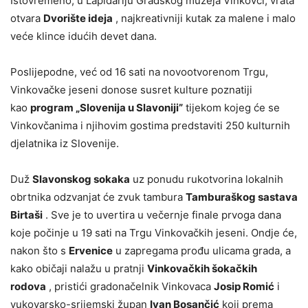
Istovremeno, u Lapidariju Gradskog muzeja Vinkovci, vrata
otvara
Dvorište ideja
, najkreativniji kutak za malene i malo
veće klince idućih devet dana.
Poslijepodne, već od 16 sati na novootvorenom Trgu,
Vinkovačke jeseni donose susret kulture poznatiji
kao
program „Slovenija u Slavoniji”
tijekom kojeg će se
Vinkovčanima i njihovim gostima predstaviti 250 kulturnih
djelatnika iz Slovenije.
Duž
Slavonskog sokaka
uz ponudu rukotvorina lokalnih
obrtnika odzvanjat će zvuk tambura
Tamburaškog sastava
Birtaši
. Sve je to uvertira u večernje finale prvoga dana
koje počinje u 19 sati na Trgu Vinkovačkih jeseni. Ondje će,
nakon što s
Ervenice
u zapregama prođu ulicama grada, a
kako običaji nalažu u pratnji
Vinkovačkih šokačkih
rodova
, pristići gradonačelnik Vinkovaca
Josip Romić
i
vukovarsko-srijemski župan
Ivan Bosančić
koji prema