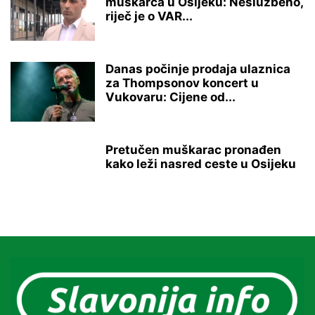
muškarca u Osijeku: Neslužbeno,
riječ je o VAR...
Danas počinje prodaja ulaznica
za Thompsonov koncert u
Vukovaru: Cijene od...
Pretučen muškarac pronađen
kako leži nasred ceste u Osijeku