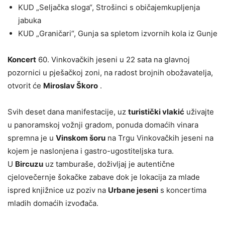
KUD „Seljačka sloga“, Strošinci s običajemkupljenja
jabuka
KUD „Graničari“, Gunja sa spletom izvornih kola iz Gunje
Koncert
60. Vinkovačkih jeseni u 22 sata na glavnoj
pozornici u pješačkoj zoni, na radost brojnih obožavatelja,
otvorit će
Miroslav Škoro
.
Svih deset dana manifestacije, uz
turistički vlakić
uživajte
u panoramskoj vožnji gradom, ponuda domaćih vinara
spremna je u
Vinskom šoru
na Trgu Vinkovačkih jeseni na
kojem je naslonjena i gastro-ugostiteljska tura.
U
Bircuzu
uz tamburaše, doživljaj je autentične
cjelovečernje šokačke zabave dok je lokacija za mlade
ispred knjižnice uz poziv na
Urbane jeseni
s koncertima
mladih domaćih izvođača.