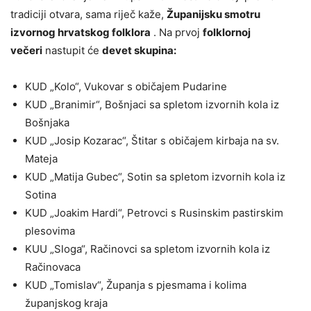
tradiciji otvara, sama riječ kaže,
Županijsku smotru
izvornog hrvatskog folklora
. Na prvoj
folklornoj
večeri
nastupit će
devet skupina:
KUD „Kolo“, Vukovar s običajem Pudarine
KUD „Branimir“, Bošnjaci sa spletom izvornih kola iz
Bošnjaka
KUD „Josip Kozarac“, Štitar s običajem kirbaja na sv.
Mateja
KUD „Matija Gubec“, Sotin sa spletom izvornih kola iz
Sotina
KUD „Joakim Hardi“, Petrovci s Rusinskim pastirskim
plesovima
KUU „Sloga“, Račinovci sa spletom izvornih kola iz
Račinovaca
KUD „Tomislav“, Županja s pjesmama i kolima
županjskog kraja