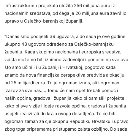
infrastrukturnih projekata uložila 256 milijuna eura iz
nacionalnih sredstava, od čega je 26 milijuna eura završilo
upravo u Osječko-baranjskoj županiji.
“Danas smo podijelili 39 ugovora, a do sada je ove godine
ukupno 48 ugovora određeno za Osječko-baranjsku
županiju. Kada skupimo nacionalna i europska sredstva,
zaista možemo biti iznimno zadovoljni i ponosni na sve ovo
što smo učinili i u Županiji i Hrvatskoj, pogotovo kada
znamo da nova financijska perspektiva predviđa alokaciju
od 25 milijardi eura. To je ogroman iznos, ali i ogroman
izazov za sve nas. U tomu će nam opet trebati pomoć i
naših općina, gradova i županija kako bi osmislili projekte,
kako bi sve vizije i ideje razvoja općina, gradova i županija
uspjeli realizirati do kraja ovoga desetljeća. To će biti
ogroman zamah za cjelokupnu Republiku Hrvatsku i upravo
zbog toga pripremama pristupamo zaista ozbiljno. Do sada