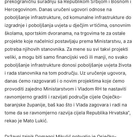
prekograničnu suradnju sa Republikom Srbijom i Bosnom i
Hercegovinom. Danas uručeni ugovori odnose na
poboljšanje infrastrukture, od komunalne infrastrukture do
izgradnje i poboljšanja uvjeta u dječjim vrtićima, osnovnim
školama, sportskim dvoranama, na trgovima te za ostale
projekte koje načelnici postavljaju prema Ministarstvu, a za
potreba njihovih stanovnika. Za mene su svi takvi projekti
veliki, a mogu biti samo financijski veći ili manji, no svako
poboljšanje infrastrukture donosi poboljšanje uvjeta života
i rada stanovnika na tom području. Uz uručenje ugovora,
danas ćemo razgovarati i o novim projektima koje ćemo
provoditi zajedno Ministarstvom i Vladom RH te nastaviti
ravnomjerno graditi i razvijati područje cijele Osječko-
baranjske županije, baš kao što i Vlada zagovara i radi na
tome da se ravnomjerno razvija cijela Republika Hrvatska”,
rekao je Mato Lukić.
Državni tajnik Domagoj Mikulić pohvalio je Osječko-