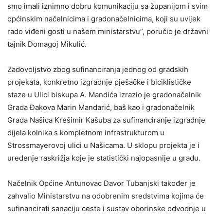
smo imali iznimno dobru komunikaciju sa županijom i svim
općinskim načelnicima i gradonačelnicima, koji su uvijek
rado viđeni gosti u našem ministarstvu”, poručio je državni
tajnik Domagoj Mikulić.
Zadovoljstvo zbog sufinanciranja jednog od gradskih
projekata, konkretno izgradnje pješačke i biciklističke
staze u Ulici biskupa A. Mandića izrazio je gradonačelnik
Grada Đakova Marin Mandarić, baš kao i gradonačelnik
Grada Našica Krešimir Kašuba za sufinanciranje izgradnje
dijela kolnika s kompletnom infrastrukturom u
Strossmayerovoj ulici u Našicama. U sklopu projekta je i
uređenje raskrižja koje je statistički najopasnije u gradu.
Načelnik Općine Antunovac Davor Tubanjski također je
zahvalio Ministarstvu na odobrenim sredstvima kojima će
sufinancirati sanaciju ceste i sustav oborinske odvodnje u