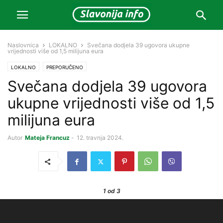
Naslovnica
LOKALNO
Svečana dodjela 39 ugovora ukupne
vrijednosti više od 1,5 milijuna eura
LOKALNO
PREPORUČENO
Svečana dodjela 39 ugovora
ukupne vrijednosti više od 1,5
milijuna eura
Autor
Mateja Francuz
-
12. travnja 2024.
1
od 3