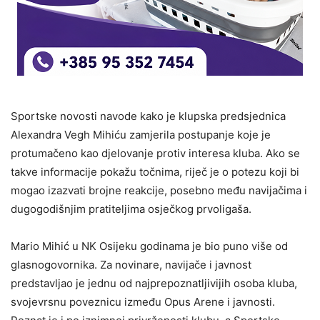
Sportske novosti navode kako je klupska predsjednica
Alexandra Vegh Mihiću zamjerila postupanje koje je
protumačeno kao djelovanje protiv interesa kluba. Ako se
takve informacije pokažu točnima, riječ je o potezu koji bi
mogao izazvati brojne reakcije, posebno među navijačima i
dugogodišnjim pratiteljima osječkog prvoligaša.
Mario Mihić u NK Osijeku godinama je bio puno više od
glasnogovornika. Za novinare, navijače i javnost
predstavljao je jednu od najprepoznatljivijih osoba kluba,
svojevrsnu poveznicu između Opus Arene i javnosti.