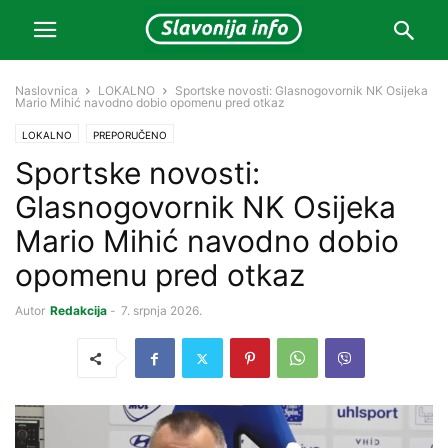
Naslovnica
LOKALNO
Sportske novosti: Glasnogovornik NK Osijeka
Mario Mihić navodno dobio opomenu pred otkaz
LOKALNO
PREPORUČENO
Sportske novosti:
Glasnogovornik NK Osijeka
Mario Mihić navodno dobio
opomenu pred otkaz
Autor
Redakcija
-
7. srpnja 2026.