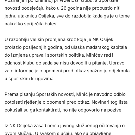
Poznat je i po iznimnoj privrženosti klubu, a Sportske
novosti podsjećaju kako u 26 godina nije propustio niti
jednu utakmicu Osijeka, sve do razdoblja kada ga je u tome
nakratko spriječila bolest.
U razdoblju velikih promjena kroz koje je NK Osijek
prolazio posljednjih godina, od ulaska mađarskog kapitala
do izmjena uprava i sportskih politika, Mihićev rad i
odanost klubu do sada se nisu dovodili u pitanje. Upravo
zato informacija o opomeni pred otkaz snažno je odjeknula
u sportskim krugovima.
Prema pisanju Sportskih novosti, Mihić je navodno odbio
potpisati rješenje o opomeni pred otkaz. Novinari tog lista
pokušali su ga kontaktirati, no nije odgovorio na pozive.
Iz NK Osijeka zasad nema javnog službenog očitovanja o
ovom slučaju. U svakom slučaju, ako su objavljene