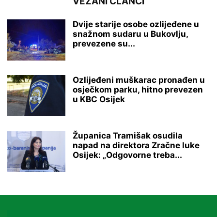
VEZANI ČLANCI
Dvije starije osobe ozlijeđene u
snažnom sudaru u Bukovlju,
prevezene su...
Ozlijeđeni muškarac pronađen u
osječkom parku, hitno prevezen
u KBC Osijek
Županica Tramišak osudila
napad na direktora Zračne luke
Osijek: „Odgovorne treba...