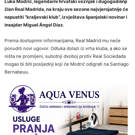
Luka Modrić, legendarni hrvatski veznjak i dugogodišnji
član Real Madrida, na kraju ove sezone najvjerojatnije će
napustiti “kraljevski klub”, izvještava španjolski novinar i
insajder Miguel Ángel Díaz.
Prema dostupnim informacijama, Real Madrid mu neće
ponuditi novi ugovor. Odluka dolazi iz vrha kluba, a ako se
ništa ne promijeni, subotnji dvoboj protiv Real Sociedada
mogao bi biti posljednji koji će Modrić odigrati na Santiago
Bernabeuu.