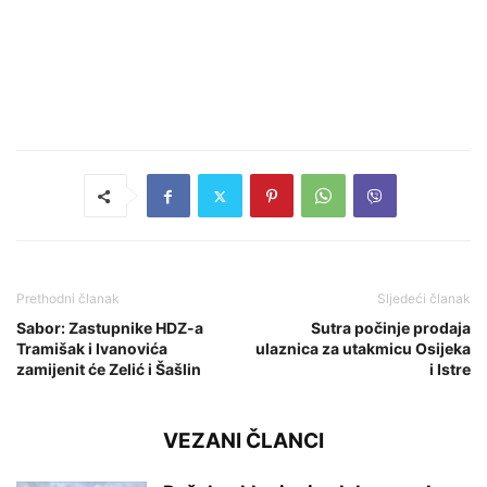
Prethodni članak
Sljedeći članak
Sabor: Zastupnike HDZ-a
Sutra počinje prodaja
Tramišak i Ivanovića
ulaznica za utakmicu Osijeka
zamijenit će Zelić i Šašlin
i Istre
VEZANI ČLANCI