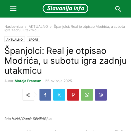
Naslovnica
AKTUALNO
Španjolci: Real je otpisao Modrića, u subotu
igra zadnju utakmicu
AKTUALNO
SPORT
Španjolci: Real je otpisao
Modrića, u subotu igra zadnju
utakmicu
Autor
Mateja Francuz
-
22. svibnja 2025.
foto HINA/ Damir SENÈAR/ ua