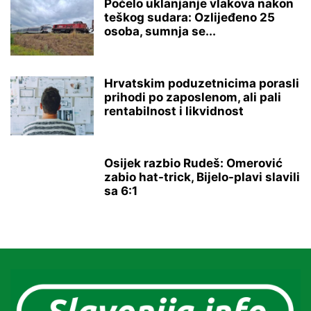
Počelo uklanjanje vlakova nakon
teškog sudara: Ozlijeđeno 25
osoba, sumnja se...
Hrvatskim poduzetnicima porasli
prihodi po zaposlenom, ali pali
rentabilnost i likvidnost
Osijek razbio Rudeš: Omerović
zabio hat-trick, Bijelo-plavi slavili
sa 6:1