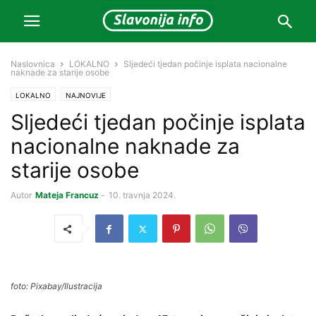
Naslovnica
LOKALNO
Sljedeći tjedan počinje isplata nacionalne
naknade za starije osobe
LOKALNO
NAJNOVIJE
Sljedeći tjedan počinje isplata
nacionalne naknade za
starije osobe
Autor
Mateja Francuz
-
10. travnja 2024.
foto: Pixabay/Ilustracija