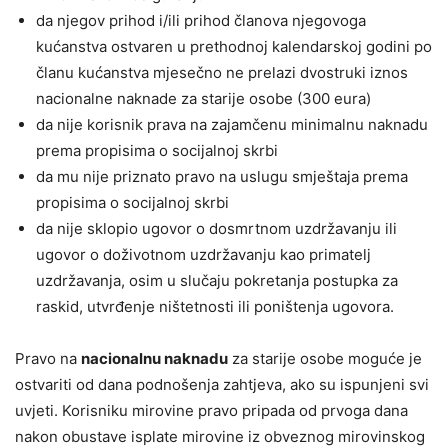
da njegov prihod i/ili prihod članova njegovoga
kućanstva ostvaren u prethodnoj kalendarskoj godini po
članu kućanstva mjesečno ne prelazi dvostruki iznos
nacionalne naknade za starije osobe (300 eura)
da nije korisnik prava na zajamčenu minimalnu naknadu
prema propisima o socijalnoj skrbi
da mu nije priznato pravo na uslugu smještaja prema
propisima o socijalnoj skrbi
da nije sklopio ugovor o dosmrtnom uzdržavanju ili
ugovor o doživotnom uzdržavanju kao primatelj
uzdržavanja, osim u slučaju pokretanja postupka za
raskid, utvrđenje ništetnosti ili poništenja ugovora.
Pravo na
nacionalnu naknadu
za starije osobe moguće je
ostvariti od dana podnošenja zahtjeva, ako su ispunjeni svi
uvjeti. Korisniku mirovine pravo pripada od prvoga dana
nakon obustave isplate mirovine iz obveznog mirovinskog