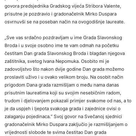
govora predsjednika Gradskog vijeća Stribora Valente,
prisutne je pozdravio i gradonačelnik Mirko Duspara
osvrnuvši se na poseban način na ovogodišnje laureate.
„Sve vas srdačno pozdravljam u ime Grada Slavonskog
Broda i u svoje osobno ime te vam odmah na početku
čestitam Dan grada Slavonskog Broda i blagdan njegova
zaštitnika, svetog Ivana Nepomuka. Osobito mi je
zadovoljstvo što nakon dvije godine Dan grada možemo
proslaviti uživo i u ovako velikom broju. Na osobit način
prigodom Dana grada razmišljam o među nama danas
prisutnim laureatima koji su svojim nesebičnim radom,
trudom i djelovanjem pokazali primjer svakome od nas, a to
je da uspjeh i ljepota svakoga grada i zajednice ovisi o
zalaganju pojedinaca.“ Svoj govor na Svečanoj sjednici
gradonačelnik Mirko Duspara zaključio je razmišljanjem o
vrijednosti slobode te svima čestitao Dan grada