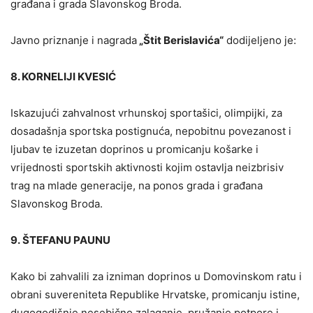
građana i grada Slavonskog Broda.
Javno priznanje i nagrada
„Štit Berislavića“
dodijeljeno je:
8. KORNELIJI KVESIĆ
Iskazujući zahvalnost vrhunskoj sportašici, olimpijki, za
dosadašnja sportska postignuća, nepobitnu povezanost i
ljubav te izuzetan doprinos u promicanju košarke i
vrijednosti sportskih aktivnosti kojim ostavlja neizbrisiv
trag na mlade generacije, na ponos grada i građana
Slavonskog Broda.
9. ŠTEFANU PAUNU
Kako bi zahvalili za izniman doprinos u Domovinskom ratu i
obrani suvereniteta Republike Hrvatske, promicanju istine,
dugogodišnje nesebično zalaganje, pružanje potpore i