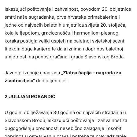
Iskazujući poštovanje i zahvalnost, povodom 20. obljetnice
smrti naše sugrađanke, prve hrvatske primabalerine i
jedne od najvećih baletnih umjetnica svijeta 20. stoljeća,
koja je ljepotom, gracioznošću i harmonijom plesnog
koraka postigla veliki uspjeh na baletnoj svjetskoj sceni
tijekom duge karijere te dala izniman doprinos baletnoj
umjetnost, na ponos građana i grada Slavonskog Broda.
Javno priznanje i nagrada
„Zlatna čaplja – nagrada za
životno djelo“
dodijeljeno je:
2. JULIJANI ROSANDIĆ
U godini obilježavanja 30 godina od najvećih stradanja u
Slavonskom Brodu, iskazujući poštovanje i zahvalnost za
dugogodišnju predanost, nesebično zalaganje i osobit
doprinos u ostvarivanju prava i potreba te prevladavanje