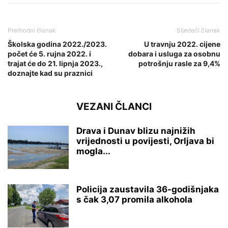
Prethodni članak
Sljedeći članak
Školska godina 2022./2023.
U travnju 2022. cijene
počet će 5. rujna 2022. i
dobara i usluga za osobnu
trajat će do 21. lipnja 2023.,
potrošnju rasle za 9,4%
doznajte kad su praznici
VEZANI ČLANCI
Drava i Dunav blizu najnižih
vrijednosti u povijesti, Orljava bi
mogla...
Policija zaustavila 36-godišnjaka
s čak 3,07 promila alkohola