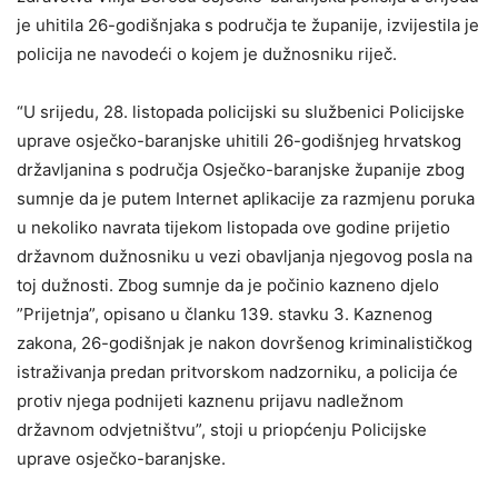
je uhitila 26-godišnjaka s područja te županije, izvijestila je
policija ne navodeći o kojem je dužnosniku riječ.
“U srijedu, 28. listopada policijski su službenici Policijske
uprave osječko-baranjske uhitili 26-godišnjeg hrvatskog
državljanina s područja Osječko-baranjske županije zbog
sumnje da je putem Internet aplikacije za razmjenu poruka
u nekoliko navrata tijekom listopada ove godine prijetio
državnom dužnosniku u vezi obavljanja njegovog posla na
toj dužnosti. Zbog sumnje da je počinio kazneno djelo
”Prijetnja”, opisano u članku 139. stavku 3. Kaznenog
zakona, 26-godišnjak je nakon dovršenog kriminalističkog
istraživanja predan pritvorskom nadzorniku, a policija će
protiv njega podnijeti kaznenu prijavu nadležnom
državnom odvjetništvu”, stoji u priopćenju Policijske
uprave osječko-baranjske.