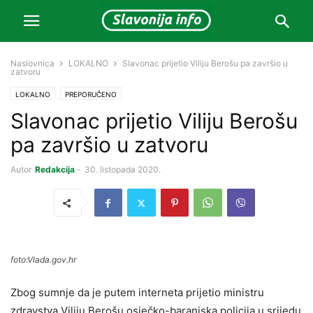
Naslovnica
LOKALNO
Slavonac prijetio Viliju Berošu pa završio u
zatvoru
LOKALNO
PREPORUČENO
Slavonac prijetio Viliju Berošu
pa završio u zatvoru
Autor
Redakcija
-
30. listopada 2020.
foto:Vlada.gov.hr
Zbog sumnje da je putem interneta prijetio ministru
zdravstva Viliju Berošu osječko-baranjska policija u srijedu