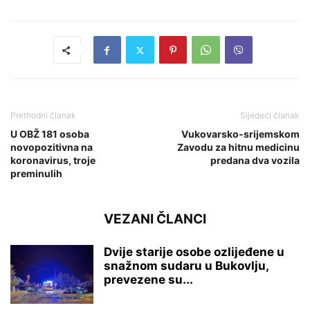
Prethodni članak
Sljedeći članak
U OBŽ 181 osoba
Vukovarsko-srijemskom
novopozitivna na
Zavodu za hitnu medicinu
koronavirus, troje
predana dva vozila
preminulih
VEZANI ČLANCI
Dvije starije osobe ozlijeđene u
snažnom sudaru u Bukovlju,
prevezene su...