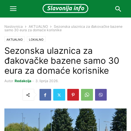
Naslovnica
AKTUALNO
Sezonska ulaznica za đakovačke bazene
samo 30 eura za domaće korisnike
AKTUALNO
LOKALNO
Sezonska ulaznica za
đakovačke bazene samo 30
eura za domaće korisnike
Autor
Redakcija
-
3. lipnja 2026.