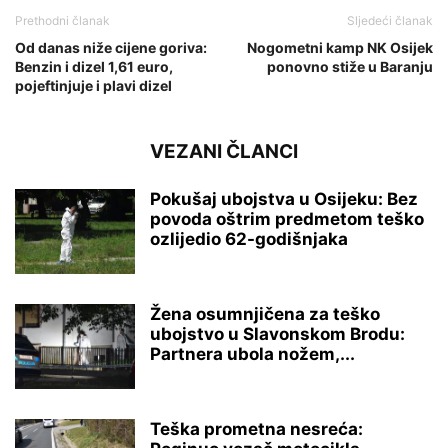
Prethodni članak
Sljedeći članak
Od danas niže cijene goriva:
Nogometni kamp NK Osijek
Benzin i dizel 1,61 euro,
ponovno stiže u Baranju
pojeftinjuje i plavi dizel
VEZANI ČLANCI
Pokušaj ubojstva u Osijeku: Bez
povoda oštrim predmetom teško
ozlijedio 62-godišnjaka
Žena osumnjičena za teško
ubojstvo u Slavonskom Brodu:
Partnera ubola nožem,...
Teška prometna nesreća: