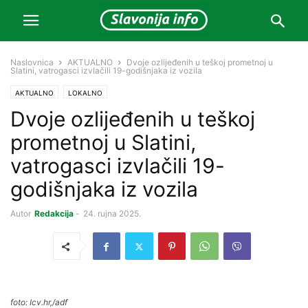
Naslovnica
AKTUALNO
Dvoje ozlijeđenih u teškoj prometnoj u
Slatini, vatrogasci izvlačili 19-godišnjaka iz vozila
AKTUALNO
LOKALNO
Dvoje ozlijeđenih u teškoj
prometnoj u Slatini,
vatrogasci izvlačili 19-
godišnjaka iz vozila
Autor
Redakcija
-
24. rujna 2025.
foto: Icv.hr,/adf