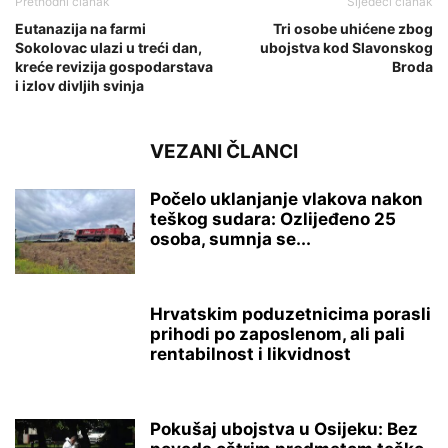
Prethodni članak
Sljedeći članak
Eutanazija na farmi
Tri osobe uhićene zbog
Sokolovac ulazi u treći dan,
ubojstva kod Slavonskog
kreće revizija gospodarstava
Broda
i izlov divljih svinja
VEZANI ČLANCI
Počelo uklanjanje vlakova nakon
teškog sudara: Ozlijeđeno 25
osoba, sumnja se...
Hrvatskim poduzetnicima porasli
prihodi po zaposlenom, ali pali
rentabilnost i likvidnost
Pokušaj ubojstva u Osijeku: Bez