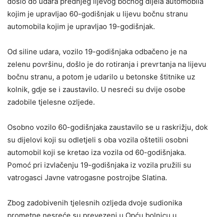
došlo do udara prednjeg lijevog bočnog dijela automobila
kojim je upravljao 60-godišnjak u lijevu bočnu stranu
automobila kojim je upravljao 19-godišnjak.
Od siline udara, vozilo 19-godišnjaka odbačeno je na
zelenu površinu, došlo je do rotiranja i prevrtanja na lijevu
bočnu stranu, a potom je udarilo u betonske štitnike uz
kolnik, gdje se i zaustavilo. U nesreći su dvije osobe
zadobile tjelesne ozljede.
Osobno vozilo 60-godišnjaka zaustavilo se u raskrižju, dok
su dijelovi koji su odletjeli s oba vozila oštetili osobni
automobil koji se kretao iza vozila od 60-godišnjaka.
Pomoć pri izvlačenju 19-godišnjaka iz vozila pružili su
vatrogasci Javne vatrogasne postrojbe Slatina.
Zbog zadobivenih tjelesnih ozljeda dvoje sudionika
prometne nesreće su prevezeni u Opću bolnicu u