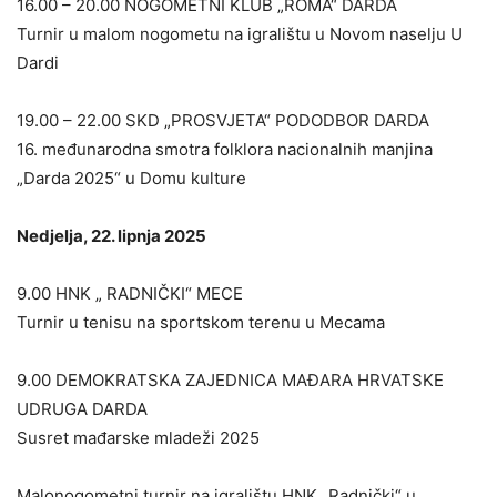
16.00 – 20.00 NOGOMETNI KLUB „ROMA“ DARDA
Turnir u malom nogometu na igralištu u Novom naselju U
Dardi
19.00 – 22.00 SKD „PROSVJETA“ PODODBOR DARDA
16. međunarodna smotra folklora nacionalnih manjina
„Darda 2025“ u Domu kulture
Nedjelja, 22. lipnja 2025
9.00 HNK „ RADNIČKI“ MECE
Turnir u tenisu na sportskom terenu u Mecama
9.00 DEMOKRATSKA ZAJEDNICA MAĐARA HRVATSKE
UDRUGA DARDA
Susret mađarske mladeži 2025
Malonogometni turnir na igralištu HNK „Radnički“ u