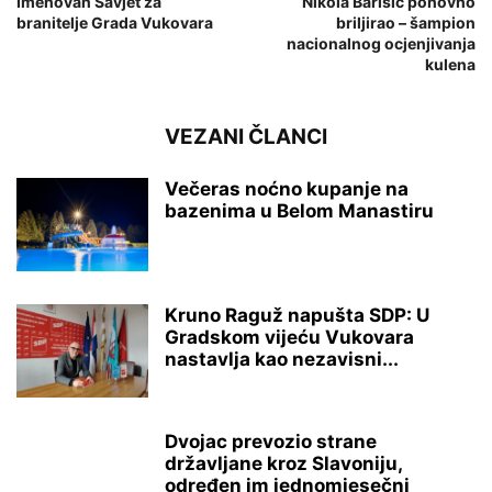
Imenovan Savjet za
Nikola Barišić ponovno
branitelje Grada Vukovara
briljirao – šampion
nacionalnog ocjenjivanja
kulena
VEZANI ČLANCI
Večeras noćno kupanje na
bazenima u Belom Manastiru
Kruno Raguž napušta SDP: U
Gradskom vijeću Vukovara
nastavlja kao nezavisni...
Dvojac prevozio strane
državljane kroz Slavoniju,
određen im jednomjesečni