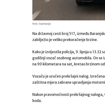
foto: ilustracija
Na državnoj cesti broj 517, između Baranjsko
zabilježio je veliko prekoračenje brzine.
Kako je izvijestila policija, 9. lipnja u 13.
godišnji vozač osobnog automobila. On se iz
na 90 kilometara na sat, kretao brzinom od 
Vozaču je uručen prekršajni nalog. Izrečena
zaštitna mjera zabrane upravljanja motorni
Nakon pravomoćnosti prekršajnog naloga, vo
boda.