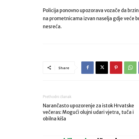
Policija ponovno upozorava vozače da brzinu
na prometnicama izvan naselja gdje veće br
nesreća.
Share
Prethodni članak
Narančasto upozorenje za istok Hrvatske
večeras: Mogući olujni udari vjetra, tuča i
obilna kiša