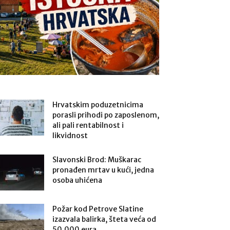
Hrvatskim poduzetnicima
porasli prihodi po zaposlenom,
ali pali rentabilnost i
likvidnost
Slavonski Brod: Muškarac
pronađen mrtav u kući, jedna
osoba uhićena
Požar kod Petrove Slatine
izazvala balirka, šteta veća od
50.000 eura