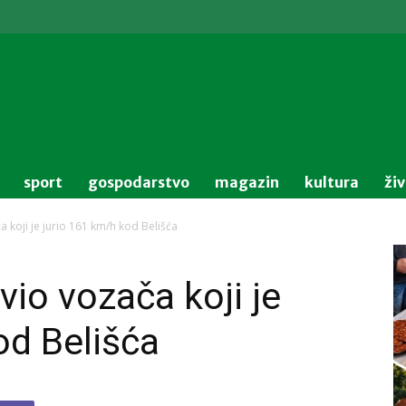
sport
gospodarstvo
magazin
kultura
ži
 koji je jurio 161 km/h kod Belišća
io vozača koji je
od Belišća