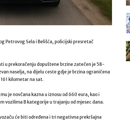
g Petrovog Sela i Belišća, policijski presretač
32 sati u prekoračenju dopuštene brzine zatečen je 58-
van naselja, na dijelu ceste gdje je brzina ograničena
161 kilometar na sat.
 mu je novčana kazna u iznosu od 660 eura, kao i
m vozilima B kategorije u trajanju od mjesec dana.
začu će biti određena i tri negativna prekršajna