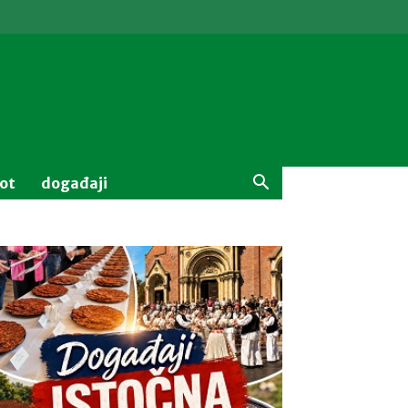
vot
događaji