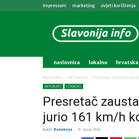
impressum
marketing
uvjeti korištenja
Slavonija
info
naslovnica
lokalno
hrvatska
Naslovnica
AKTUALNO
Presretač zaustavio vozača
AKTUALNO
LOKALNO
Presretač zaustav
jurio 161 km/h k
Autor
Redakcija
-
10. lipnja 2026.