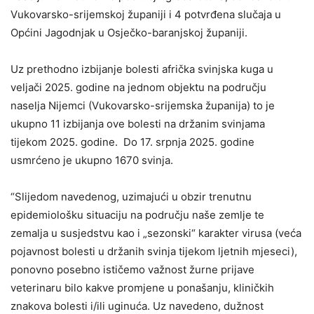
Vukovarsko-srijemskoj županiji i 4 potvrđena slučaja u
Općini Jagodnjak u Osječko-baranjskoj županiji.
Uz prethodno izbijanje bolesti afrička svinjska kuga u
veljači 2025. godine na jednom objektu na području
naselja Nijemci (Vukovarsko-srijemska županija) to je
ukupno 11 izbijanja ove bolesti na držanim svinjama
tijekom 2025. godine. Do 17. srpnja 2025. godine
usmrćeno je ukupno 1670 svinja.
“Slijedom navedenog, uzimajući u obzir trenutnu
epidemiološku situaciju na području naše zemlje te
zemalja u susjedstvu kao i „sezonski“ karakter virusa (veća
pojavnost bolesti u držanih svinja tijekom ljetnih mjeseci),
ponovno posebno ističemo važnost žurne prijave
veterinaru bilo kakve promjene u ponašanju, kliničkih
znakova bolesti i/ili uginuća. Uz navedeno, dužnost