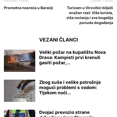
Prethodni članak
Sljedeći članak
Prometna nesreća u Baranji
Turizam u Virovitici bilježi
snažan rast: Više turista,
više noćenja i sve bogatija
ponuda događanja
VEZANI ČLANCI
Veliki požar na kupalištu Nova
Drava: Kampisti prvi krenuli
gasiti požar,...
Zbog suše i velike potrošnje
mogući problemi s vodom:
Tijekom noći...
Dvojac prevozio strane