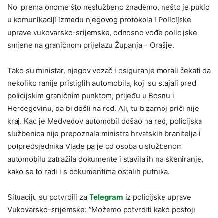
No, prema onome što neslužbeno znademo, nešto je puklo
u komunikaciji između njegovog protokola i Policijske
uprave vukovarsko-srijemske, odnosno vođe policijske
smjene na graničnom prijelazu Županja – Orašje.
Tako su ministar, njegov vozač i osiguranje morali čekati da
nekoliko ranije pristiglih automobila, koji su stajali pred
policijskim graničnim punktom, prijeđu u Bosnu i
Hercegovinu, da bi došli na red. Ali, tu bizarnoj priči nije
kraj. Kad je Medvedov automobil došao na red, policijska
službenica nije prepoznala ministra hrvatskih branitelja i
potpredsjednika Vlade pa je od osoba u službenom
automobilu zatražila dokumente i stavila ih na skeniranje,
kako se to radi i s dokumentima ostalih putnika.
Situaciju su potvrdili za
Telegram
iz policijske uprave
Vukovarsko-srijemske: ”Možemo potvrditi kako postoji