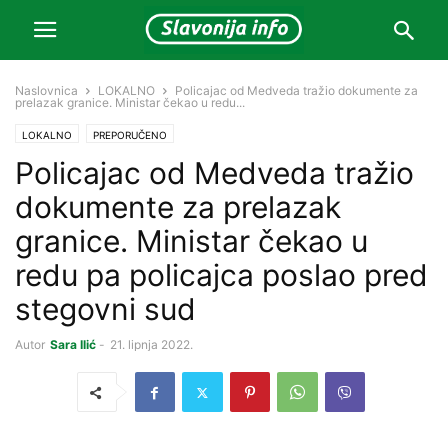
Naslovnica
LOKALNO
Policajac od Medveda tražio dokumente za
prelazak granice. Ministar čekao u redu...
LOKALNO
PREPORUČENO
Policajac od Medveda tražio
dokumente za prelazak
granice. Ministar čekao u
redu pa policajca poslao pred
stegovni sud
Autor
Sara Ilić
-
21. lipnja 2022.