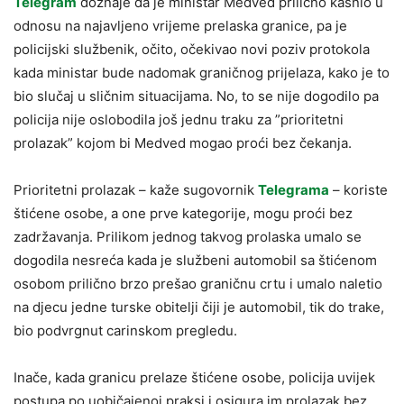
Telegram
doznaje da je ministar Medved prilično kasnio u
odnosu na najavljeno vrijeme prelaska granice, pa je
policijski službenik, očito, očekivao novi poziv protokola
kada ministar bude nadomak graničnog prijelaza, kako je to
bio slučaj u sličnim situacijama. No, to se nije dogodilo pa
policija nije oslobodila još jednu traku za ”prioritetni
prolazak” kojom bi Medved mogao proći bez čekanja.
Prioritetni prolazak – kaže sugovornik
Telegrama
– koriste
štićene osobe, a one prve kategorije, mogu proći bez
zadržavanja. Prilikom jednog takvog prolaska umalo se
dogodila nesreća kada je službeni automobil sa štićenom
osobom prilično brzo prešao graničnu crtu i umalo naletio
na djecu jedne turske obitelji čiji je automobil, tik do trake,
bio podvrgnut carinskom pregledu.
Inače, kada granicu prelaze štićene osobe, policija uvijek
postupa po uobičajenoj praksi i osigura im prolazak bez