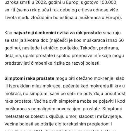
uzroka smrti u 2022. godini u Europi s gotovo 100.000
smrti (samo rak pluća i rak debelog crijeva odnose više
života među zloćudnim bolestima u muškaraca u Europi).
Kao
najvažniji čimbenici rizika za rak prostate
smatraju
se starija životna dob (najčešći je kod muškaraca iznad 50
godina), nasljeđe i etničko porijeklo. Također, prehrana,
debljina, upale prostate i spolno prenosive infekcije mogu
predstavljati čimbenike rizika za razvoj bolesti.
Simptomi raka prostate
mogu biti otežano mokrenje, slab
ili isprekidan mlaz mokraće, pečenje kod mokrenja ili krv u
mokraći, no simptomi sami po sebi ne potvrđuju prisutnost
raka prostate. Većina ovih simptoma može se pojaviti i kod
muškaraca s nemalignim povećanjem prostate. Simptomi
metastatske bolesti uključuju umor, slabost i mršavljenje.
Većina bolesti se otkrije digitorektalnim pregledom i