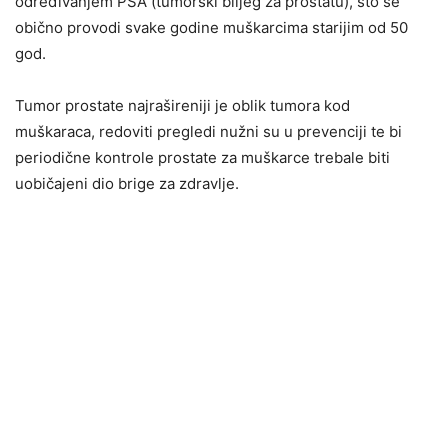
određivanjem PSA (tumorski biljeg za prostatu), što se
obično provodi svake godine muškarcima starijim od 50
god.
Tumor prostate najrašireniji je oblik tumora kod
muškaraca, redoviti pregledi nužni su u prevenciji te bi
periodične kontrole prostate za muškarce trebale biti
uobičajeni dio brige za zdravlje.