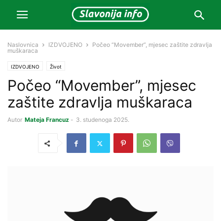
Naslovnica
IZDVOJENO
Počeo “Movember”, mjesec zaštite zdravlja
muškaraca
IZDVOJENO
Život
Počeo “Movember”, mjesec
zaštite zdravlja muškaraca
Autor
Mateja Francuz
-
3. studenoga 2025.