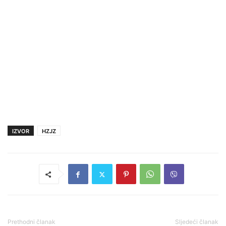
IZVOR
HZJZ
Prethodni članak
Sljedeći članak