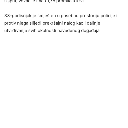
Usput, vozač je imao 1,78 promila u krvi.
33-godišnjak je smješten u posebnu prostoriju policije i
protiv njega slijedi prekršajni nalog kao i daljnje
utvrđivanje svih okolnosti navedenog događaja.