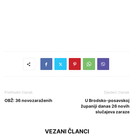
Prethodni članak
Sljedeći članak
OBŽ: 36 novozaraženih
U Brodsko-posavskoj
županiji danas 26 novih
slučajeva zaraze
VEZANI ČLANCI