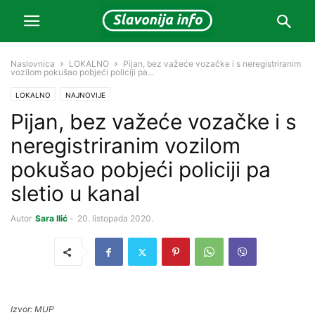
Naslovnica
LOKALNO
Pijan, bez važeće vozačke i s neregistriranim
vozilom pokušao pobjeći policiji pa...
LOKALNO
NAJNOVIJE
Pijan, bez važeće vozačke i s
neregistriranim vozilom
pokušao pobjeći policiji pa
sletio u kanal
Autor
Sara Ilić
-
20. listopada 2020.
Izvor: MUP