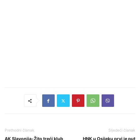
Prethodni članak
Sljedeći članak
AK Slavonija-Žito treći klub
HNK u Osijeku prvi je put