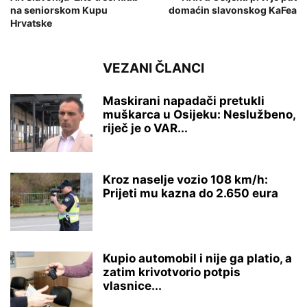
na seniorskom Kupu
domaćin slavonskog KaFea
Hrvatske
VEZANI ČLANCI
Maskirani napadači pretukli
muškarca u Osijeku: Neslužbeno,
riječ je o VAR...
Kroz naselje vozio 108 km/h:
Prijeti mu kazna do 2.650 eura
Kupio automobil i nije ga platio, a
zatim krivotvorio potpis
vlasnice...