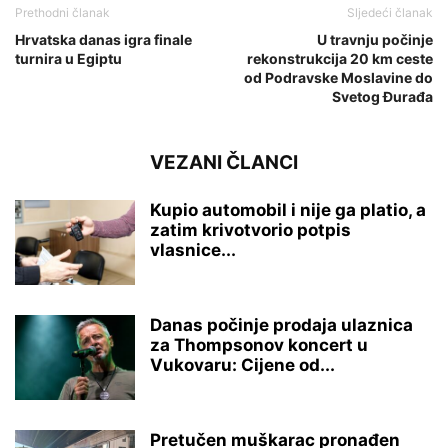
Prethodni članak
Sljedeći članak
Hrvatska danas igra finale
U travnju počinje
turnira u Egiptu
rekonstrukcija 20 km ceste
od Podravske Moslavine do
Svetog Đurađa
VEZANI ČLANCI
Kupio automobil i nije ga platio, a
zatim krivotvorio potpis
vlasnice...
Danas počinje prodaja ulaznica
za Thompsonov koncert u
Vukovaru: Cijene od...
Pretučen muškarac pronađen