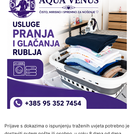
Prijave s dokazima o ispunjenju traženih uvjeta potrebno je
dostaviti putem pošte ili osobno, u roku 8 dana od dana