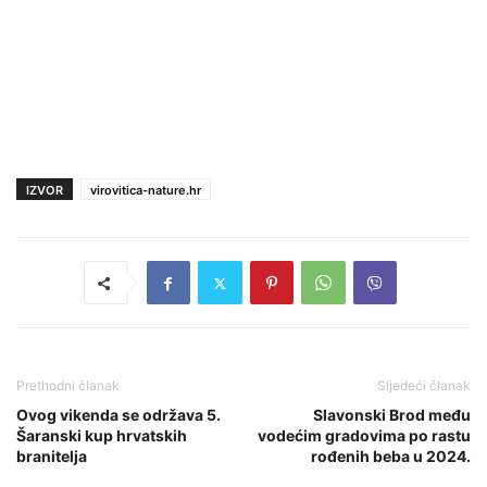
IZVOR
virovitica-nature.hr
Prethodni članak
Sljedeći članak
Ovog vikenda se održava 5.
Slavonski Brod među
Šaranski kup hrvatskih
vodećim gradovima po rastu
branitelja
rođenih beba u 2024.