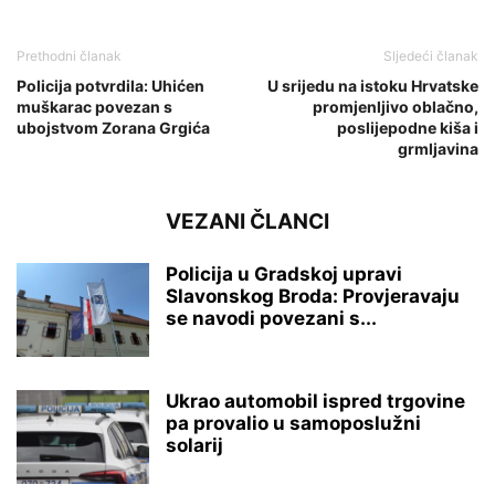
Prethodni članak
Sljedeći članak
Policija potvrdila: Uhićen
U srijedu na istoku Hrvatske
muškarac povezan s
promjenljivo oblačno,
ubojstvom Zorana Grgića
poslijepodne kiša i
grmljavina
VEZANI ČLANCI
Policija u Gradskoj upravi
Slavonskog Broda: Provjeravaju
se navodi povezani s...
Ukrao automobil ispred trgovine
pa provalio u samoposlužni
solarij