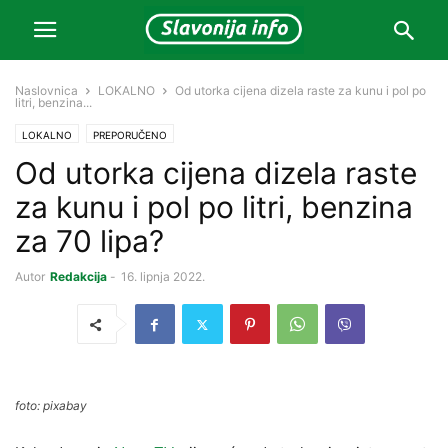
Naslovnica
LOKALNO
Od utorka cijena dizela raste za kunu i pol po
litri, benzina...
LOKALNO
PREPORUČENO
Od utorka cijena dizela raste
za kunu i pol po litri, benzina
za 70 lipa?
Autor
Redakcija
-
16. lipnja 2022.
foto: pixabay