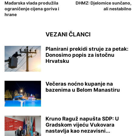
Mađarska vlada produžila
DHMZ: Djelomice sunčano,
ograničenje cijena goriva i
ali nestabilno
hrane
VEZANI ČLANCI
Planirani prekidi struje za petak:
Donosimo popis za istočnu
Hrvatsku
Večeras noćno kupanje na
bazenima u Belom Manastiru
Kruno Raguž napušta SDP: U
Gradskom vijeću Vukovara
nastavlja kao nezavisni...