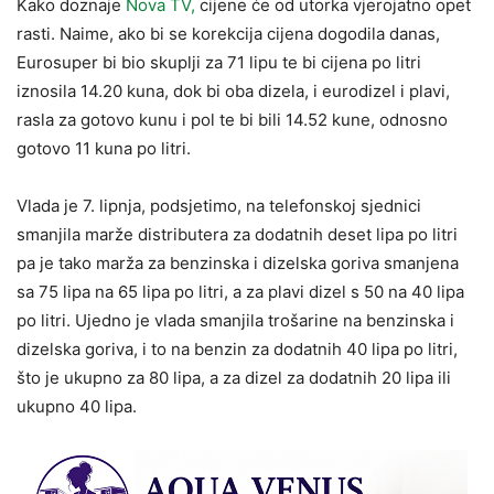
Kako doznaje
Nova TV,
cijene će od utorka vjerojatno opet
rasti. Naime, ako bi se korekcija cijena dogodila danas,
Eurosuper bi bio skuplji za 71 lipu te bi cijena po litri
iznosila 14.20 kuna, dok bi oba dizela, i eurodizel i plavi,
rasla za gotovo kunu i pol te bi bili 14.52 kune, odnosno
gotovo 11 kuna po litri.
Vlada je 7. lipnja, podsjetimo, na telefonskoj sjednici
smanjila marže distributera za dodatnih deset lipa po litri
pa je tako marža za benzinska i dizelska goriva smanjena
sa 75 lipa na 65 lipa po litri, a za plavi dizel s 50 na 40 lipa
po litri. Ujedno je vlada smanjila trošarine na benzinska i
dizelska goriva, i to na benzin za dodatnih 40 lipa po litri,
što je ukupno za 80 lipa, a za dizel za dodatnih 20 lipa ili
ukupno 40 lipa.