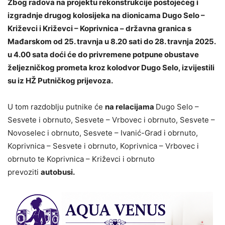
Zbog radova na projektu rekonstrukcije postojećeg i
izgradnje drugog kolosijeka na dionicama Dugo Selo –
Križevci i Križevci – Koprivnica – državna granica s
Mađarskom od 25. travnja u 8.20 sati do 28. travnja 2025.
u 4.00 sata doći će do privremene potpune obustave
željezničkog prometa kroz kolodvor Dugo Selo, izvijestili
su iz HŽ Putničkog prijevoza.
U tom razdoblju putnike će
na relacijama
Dugo Selo –
Sesvete i obrnuto, Sesvete – Vrbovec i obrnuto, Sesvete –
Novoselec i obrnuto, Sesvete – Ivanić-Grad i obrnuto,
Koprivnica – Sesvete i obrnuto, Koprivnica – Vrbovec i
obrnuto te Koprivnica – Križevci i obrnuto
prevoziti
autobusi.