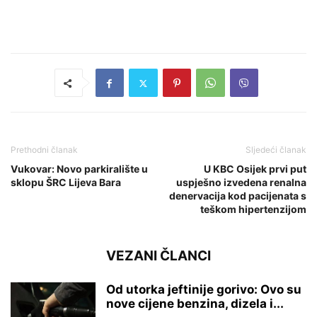
Prethodni članak
Sljedeći članak
Vukovar: Novo parkiralište u
U KBC Osijek prvi put
sklopu ŠRC Lijeva Bara
uspješno izvedena renalna
denervacija kod pacijenata s
teškom hipertenzijom
VEZANI ČLANCI
Od utorka jeftinije gorivo: Ovo su
nove cijene benzina, dizela i...