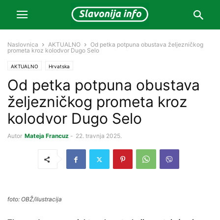
Naslovnica
AKTUALNO
Od petka potpuna obustava željezničkog
prometa kroz kolodvor Dugo Selo
AKTUALNO
Hrvatska
Od petka potpuna obustava
željezničkog prometa kroz
kolodvor Dugo Selo
Autor
Mateja Francuz
-
22. travnja 2025.
foto: OBŽ/ilustracija