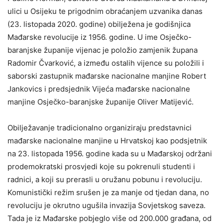
ulici u Osijeku te prigodnim obraćanjem uzvanika danas
(23. listopada 2020. godine) obilježena je godišnjica
Mađarske revolucije iz 1956. godine. U ime Osječko-
baranjske županije vijenac je položio zamjenik župana
Radomir Čvarković, a između ostalih vijence su položili i
saborski zastupnik mađarske nacionalne manjine Robert
Jankovics i predsjednik Vijeća mađarske nacionalne
manjine Osječko-baranjske županije Oliver Matijević.
Obilježavanje tradicionalno organiziraju predstavnici
mađarske nacionalne manjine u Hrvatskoj kao podsjetnik
na 23. listopada 1956. godine kada su u Mađarskoj održani
prodemokratski prosvjedi koje su pokrenuli studenti i
radnici, a koji su prerasli u oružanu pobunu i revoluciju.
Komunistički režim srušen je za manje od tjedan dana, no
revoluciju je okrutno ugušila invazija Sovjetskog saveza.
Tada je iz Mađarske pobjeglo više od 200.000 građana, od