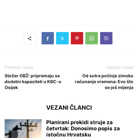
Prethodni članak
Sljedeći članak
Stožer OBŽ: pripremaju se
Od sutra počinje zimsko
dodatni kapaciteti u KBC-u
računanje vremena: Evo što
Osijek
se još mijenja
VEZANI ČLANCI
Planirani prekidi struje za
četvrtak: Donosimo popis za
istočnu Hrvatsku