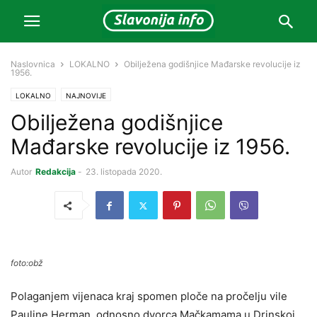
Naslovnica
LOKALNO
Obilježena godišnjice Mađarske revolucije iz
1956.
LOKALNO
NAJNOVIJE
Obilježena godišnjice
Mađarske revolucije iz 1956.
Autor
Redakcija
-
23. listopada 2020.
foto:obž
Polaganjem vijenaca kraj spomen ploče na pročelju vile
Pauline Herman, odnosno dvorca Mačkamama u Drinskoj