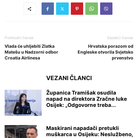
Prethodni članak
Sljedeći članak
Vlada će uhljebiti Zlatka
Hrvatska porazom od
Matešu u Nadzorni odbor
Engleske otvorila Svjetsko
Croatia Airlinesa
prvenstvo
VEZANI ČLANCI
Županica Tramišak osudila
napad na direktora Zračne luke
Osijek: „Odgovorne treba...
Maskirani napadači pretukli
muškarca u Osijeku: Neslužbeno,