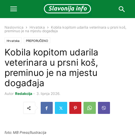
Naslovnica
Hrvatska
Kobila kopitom udarila veterinara u prsni koš,
preminuo je na mjestu događaja
Hrvatska
PREPORUČENO
Kobila kopitom udarila
veterinara u prsni koš,
preminuo je na mjestu
događaja
Autor
Redakcija
-
3. lipnja 2026.
foto: MB Press/Ilustracija