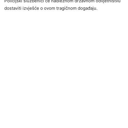
Policijski službenici će nadležnom državnom odvjetništvu
dostaviti izvješće o ovom tragičnom događaju.