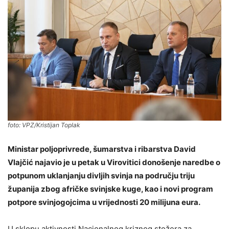
foto: VPZ/Kristijan Toplak
Ministar poljoprivrede, šumarstva i ribarstva David
Vlajčić najavio je u petak u Virovitici donošenje naredbe o
potpunom uklanjanju divljih svinja na području triju
županija zbog afričke svinjske kuge, kao i novi program
potpore svinjogojcima u vrijednosti 20 milijuna eura.
U sklopu aktivnosti Nacionalnog kriznog stožera za