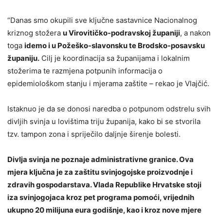
“Danas smo okupili sve ključne sastavnice Nacionalnog
kriznog stožera
u Virovitičko-podravskoj županiji
, a nakon
toga
idemo i u Požeško-slavonsku te Brodsko-posavsku
županiju.
Cilj je koordinacija sa županijama i lokalnim
stožerima te razmjena potpunih informacija o
epidemiološkom stanju i mjerama zaštite – rekao je Vlajčić.
Istaknuo je da se donosi naredba o potpunom odstrelu svih
divljih svinja u lovištima triju županija, kako bi se stvorila
tzv. tampon zona i spriječilo daljnje širenje bolesti.
Divlja svinja ne poznaje administrativne granice. Ova
mjera ključna je za zaštitu svinjogojske proizvodnje i
zdravih gospodarstava. Vlada Republike Hrvatske stoji
iza svinjogojaca kroz pet programa pomoći, vrijednih
ukupno 20 milijuna eura godišnje, kao i kroz nove mjere