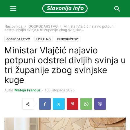
Naslovnica
GOSPODARSTVO
Ministar Vlajčić najavio potpuni
odstrel divljih svinja u tri županije zbog svinjske...
GOSPODARSTVO
LOKALNO
PREPORUČENO
Ministar Vlajčić najavio
potpuni odstrel divljih svinja u
tri županije zbog svinjske
kuge
Autor
Mateja Francuz
-
10. listopada 2025.