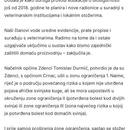
Dodala je kako udruga provodi edukacije o biosigurnosti
još od 2018. godine te planira i nove radionice u suradnji s
veterinarskim institucijama i lokalnim stožerima.
Naši članovi vode uredne evidencije, prate propise i
surađuju s veterinarima. Radimo na tome da i ostale
uzgajivače uključimo u sustav kako bismo zajednički
zaštitili domaću proizvodnju – zaključila je.
Načelnik općine Zdenci Tomislav Durmić, potvrdio je da su
Zdenci, s općinom Crnac, ušli u zonu ograničenja 1. Naime,
riječ je o području povećanog rizika u kojem nije utvrđena
pojava afričke svinjske kuge, ali se mora uspostaviti u
okruženju zone ograničenja II (potvrđena bolest kod divljih
svinja) ili zone ograničenja III (zona najvećeg rizika u kojoj
je potvrđena bolest kod domaćih svinja).
I prije samog proširenja zone ograničenja, sastao se stožer