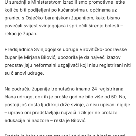
U suradnji s Ministarstvom izradili smo promotivne letke
koji će biti podijeljeni po kućanstvima u općinama uz
granicu s Osječko-baranjskom županijom, kako bismo
povećali svijest svinjogojaca i spriječili širenje bolesti –
rekao je župan.
Predsjednica Svinjogojske udruge Virovitičko-podravske
županije Mirjana Bilović, upozorila je da najveći izazov
predstavljaju neformalni uzgajivači koji nisu registrirani niti
su članovi udruge.
Na području županije trenutačno imamo 24 registrirana
člana udruge, dok ih je prošle godine bilo više od 50. No,
postoji još dosta ljudi koji drže svinje, a nisu upisani nigdje
– upravo oni predstavljaju najveći rizik jer ne prolaze
edukacije ni nadzore – rekla je Bilović.