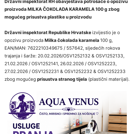
Državni inspektorat RH obavještava potrošače o opozivu
proizvoda MILKA ČOKOLADA KARAMELA 100 g zbog
mogućeg prisustva plastike u proizvodu
Državni inspektorat Republike Hrvatske
izvijestio je o
opozivu proizvoda
Milka čokolada karamela
100 g,
EAN/MAN: 7622210349675 / 557642, sljedećih rokova
trajanja i šarže: 20.02.2026/OSV1252132 & OSV1252133,
21.02.2026 / OSV1252141, 26.02.2026 / OSV1252223,
27.02.2026 / OSV1252231 & OSV1252232 & OSV1252233
zbog mogućeg
prisustva stranog tijela
(plastični materijal).